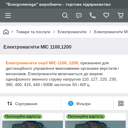
"Еnergomerega" виробничо - торгове підприємство
Товари та послуги
Електромагніти
Електромагніти М
Електромагніти МІС 1100,1200
Електромагніти серії МІС
-
1100, 1200,
призначені для
дистанційного управління виконавчими органами верстатів і
механізмів. Електромагніти включаються до мережі
однофазного змінного струму напругою 110, 127, 220, 230,
380, 400, 415, 440 і 500В частотою 50 і 60Гц.
Сортування
0
Фільтри
Поточнуйте вартість
Поточнуйте вартість