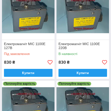
Електромагніт МІС 1100Е
Електромагніт МІС 1100Е
127В
220В
Під замовлення
В наявності
830
830
₴
₴
Купити
Купити
Поточнуйте вартість
Поточнуйте вартість