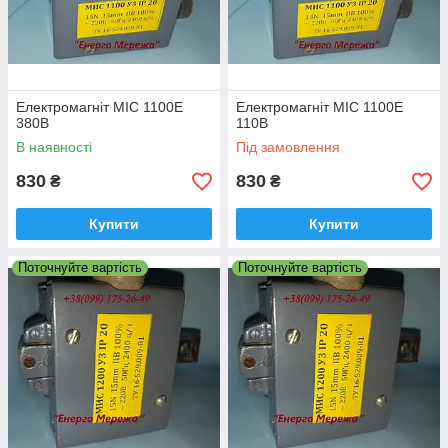
Електромагніт МІС 1100Е
Електромагніт МІС 1100Е
380В
110В
В наявності
Під замовлення
830
830
₴
₴
Купити
Купити
Поточнуйте вартість
Поточнуйте вартість