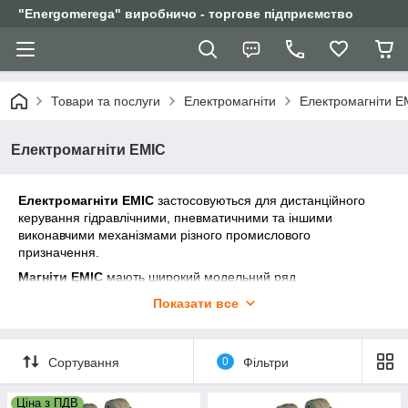
"Еnergomerega" виробничо - торгове підприємство
Товари та послуги
Електромагніти
Електромагніти Е
Електромагніти ЕМІС
Електромагніти ЕМІС
застосовуються для дистанційного
керування гідравлічними, пневматичними та іншими
виконавчими механізмами різного промислового
призначення.
Магніти ЕМІС
мають широкий модельний ряд
(
ЕМІС-1100
(1200),
ЕМІС-2100
(2200),
ЕМІС-3100
(3200),
Показати все
ЕМІС-4100
(4200),
ЕМІС-5100
(5200),
ЕМІС-6100
(6200)) і
поділяються за двома основними видами - тягне і штовхає.
Умови експлуатації
Сортування
0
Фільтри
Висота над рівнем моря до 2000м. Діапазон робочих
температурот-40 до +40°С.
Ціна з ПДВ