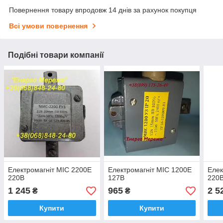
Повернення товару впродовж 14 днів за рахунок покупця
Всі умови повернення
Подібні товари компанії
Електромагніт МІС 2200Е
Електромагніт МІС 1200Е
Елек
220В
127В
220
1 245
965
2 5
₴
₴
Купити
Купити