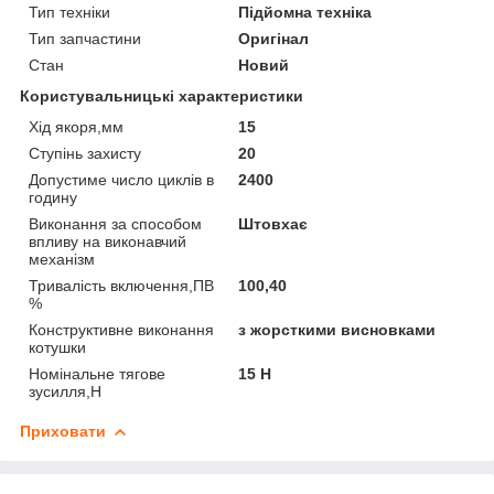
Тип техніки
Підйомна техніка
Тип запчастини
Оригінал
Стан
Новий
Користувальницькі характеристики
Хід якоря,мм
15
Ступінь захисту
20
Допустиме число циклів в
2400
годину
Виконання за способом
Штовхає
впливу на виконавчий
механізм
Тривалість включення,ПВ
100,40
%
Конструктивне виконання
з жорсткими висновками
котушки
Номінальне тягове
15 Н
зусилля,Н
Приховати