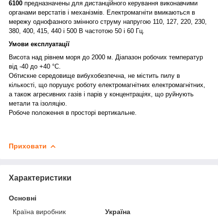
6100
предназначены для дистанційного керування виконавчими
органами верстатів і механізмів. Електромагніти вмикаються в
мережу однофазного змінного струму напругою 110, 127, 220, 230,
380, 400, 415, 440 і 500 В частотою 50 і 60 Гц.
Умови експлуатації
Висота над рівнем моря до 2000 м. Діапазон робочих температур
від -40 до +40 °C.
Обтискне середовище вибухобезпечна, не містить пилу в
кількості, що порушує роботу електромагнітних електромагнітних,
а також агресивних газів і парів у концентраціях, що руйнують
метали та ізоляцію.
Робоче положення в просторі вертикальне.
Приховати
Характеристики
Основні
Країна виробник
Україна