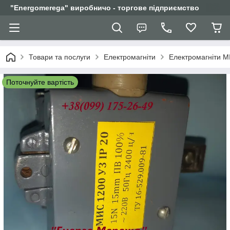
"Еnergomerega" виробничо - торгове підприємство
Товари та послуги
Електромагніти
Електромагніти М
Поточнуйте вартість