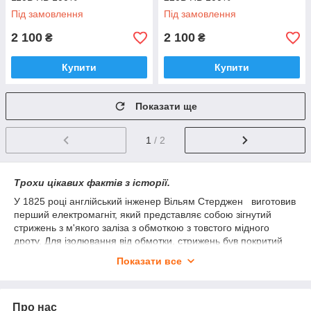
Під замовлення
Під замовлення
2 100
2 100
₴
₴
Купити
Купити
Показати ще
1
/ 2
Трохи цікавих фактів з історії.
У 1825 році англійський інженер Вільям Стерджен виготовив
перший електромагніт, який представляє собою зігнутий
стрижень з м'якого заліза з обмоткою з товстого мідного
дроту. Для ізолювання від обмотки, стрижень був покритий
лаком. При пропущенні струму залізний стержень набував
Показати все
властивості сильного магніту, але при перериванні струму він
миттєво їх втрачав. Саме ця особливість електромагнітів і
дозволила широко застосовувати їх в техніці
.
Про нас