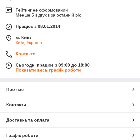
Крім промислового використання, магніти стали широко
застосовуватися в медицині. Ще в кінці XIX на початку ХХ
Рейтинг не сформований
століття на сторінках "Енциклопедичного словника Брокгауза
Менше 5 відгуків за останній рік
і Ефрона" Мендельсон М. Е писав, що електромагніт
«служить найкращим способом для вилучення чужорідних тіл
Працює з 08.01.2014
з порожнини ока»
.
м. Київ
Київ, Україна
Контакти
Сьогодні працює з 09:00 до 18:00
Показати весь графік роботи
Про нас
Контакти
Доставка та оплата
Графік роботи