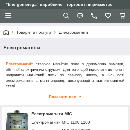
"Еnergomerega" виробничо - торгове підприємство
Товари та послуги
Електромагніти
Електромагніти
Електромагніт
створює магнітне поле з допомогою обмотки,
обтічної електричним струмом. Для того щоб підсилити це поле і
направити магнітний потік по певному шляху, в більшості
електромагнітів є магнітопровід, виконуваний з магнитномягкой
сталі.
Застосування електромагнітів
Показати все
Електромагніти одержали настільки широке поширення, що важко
назвати область техніки, де б вони не застосовувалися в тому чи
іншому вигляді. Вони містяться в багатьох побутових приладах -
Електромагніти МІС
електробритви, магнітофонах, телевізорах тощо Пристрою техніки
Електромагніти МІС 1100,1200
зв'язку - телефонія, телеграфия і радіо немислимі без їх
застосування.