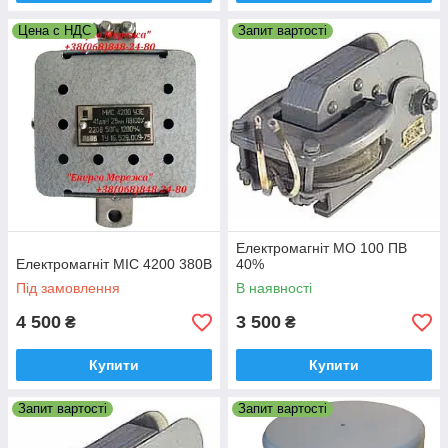
Цена с НДС
Запит вартості
Електромагніт МО 100 ПВ
Електромагніт МІС 4200 380В
40%
Під замовлення
В наявності
4 500
3 500
₴
₴
Купити
Купити
Запит вартості
Запит вартості