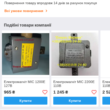
Повернення товару впродовж 14 днів за рахунок покупця
Всі умови повернення
Подібні товари компанії
Електромагніт МІС 1200Е
Електромагніт МІС 2200Е
Елек
127В
110В
110
965
1 245
2 5
₴
₴
Купити
Купити