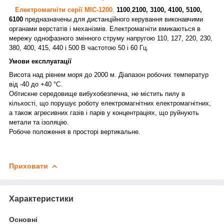
Електромагніти серії МІС-1200
,
1100
,
2100, 3100, 4100, 5100,
6100
предназначены для дистанційного керування виконавчими
органами верстатів і механізмів. Електромагніти вмикаються в
мережу однофазного змінного струму напругою 110, 127, 220, 230,
380, 400, 415, 440 і 500 В частотою 50 і 60 Гц.
Умови експлуатації
Висота над рівнем моря до 2000 м. Діапазон робочих температур
від -40 до +40 °C.
Обтискне середовище вибухобезпечна, не містить пилу в
кількості, що порушує роботу електромагнітних електромагнітних,
а також агресивних газів і парів у концентраціях, що руйнують
метали та ізоляцію.
Робоче положення в просторі вертикальне.
Приховати
Характеристики
Основні