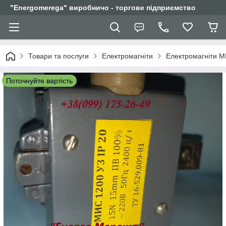
"Еnergomerega" виробничо - торгове підприємство
Товари та послуги
Електромагніти
Електромагніти М
Поточнуйте вартість