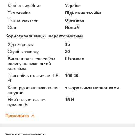
Країна виробник
Україна
Тип техніки
Підйомна техніка
Тип запчастини
Оригінал
Стан
Новий
Користувальницькі характеристики
Хід якоря,мм
15
Ступінь захисту
20
Виконання за способом
Штовхає
впливу на виконавчий
механізм
Тривалість включення,ПВ
100,40
%
Конструктивне виконання
з жорсткими висновками
котушки
Номінальне тягове
15 Н
зусилля,Н
Приховати