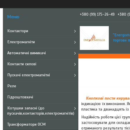
+380 (99) 175-26-49
+380 (
Контактори
"Еnergom
торгове 
Електромагніти
Автоматичні вимикачі
Контакти силові
Пускачі електромагнітні
Реле
Гідроштовхачі
Кнопкові пости керув
індикацією їх виконання. 
Котушки запасні (до
пластика та дванадцять із
пускачів,контакторів,електромагнітів)
Надійність роботи цієї гр
застосовувати для складан
Трансформатори ОСМ
отриманого результату тієї