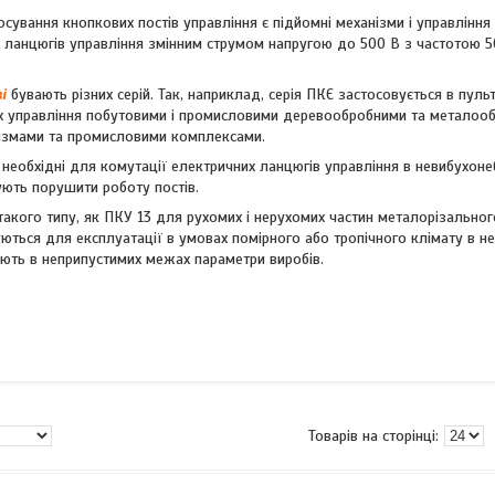
сування кнопкових постів управління є підйомні механізми і управління
 ланцюгів управління змінним струмом напругою до 500 В з частотою 5
і
бувають різних серій. Так, наприклад, серія ПКЄ застосовується в пуль
х управління побутовими і промисловими деревообробними та металооб
ізмами та промисловими комплексами.
необхідні для комутації електричних ланцюгів управління в невибухонебе
ють порушити роботу постів.
такого типу, як ПКУ 13 для рухомих і нерухомих частин металорізально
уються для експлуатації в умовах помірного або тропічного клімату в не
ють в неприпустимих межах параметри виробів.