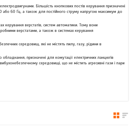
 електродвигунами. Більшість кнопкових постів керування призначені
0 або 60 Гц, а також для постійного струму напругою максимум до
тах керування верстатів, систем автоматики. Тому вони
робними верстатами, а також в системах керування
зпечних середовищ, які не містять пилу, газу, рідини в
го обладнання, призначені для комутації електричних ланцюгів
вибухонебезпечному середовищі, що не містить агресивні гази і пари