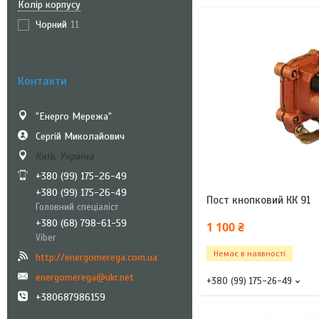
Колір корпусу
Чорний
11
Контакти
"Енерго Мережа"
Сергій Миколайович
Київ, Україна
+380 (99) 175-26-49
+380 (99) 175-26-49
Пост кнопковий КК 91
Головний спеціаліст
+380 (68) 798-61-59
1 100 ₴
Viber
Немає в наявності
http://energomerega.com.ua
energomerega@ukr.net
+380 (99) 175-26-49
+380687986159