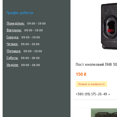
Графік роботи
Понеділок
09:00
19:00
Вівторок
09:00
19:00
Середа
09:00
19:00
Четвер
09:00
19:00
Пʼятниця
09:00
19:00
Субота
09:00
18:00
Пост кнопковий ПНВ 3
Неділя
09:00
18:00
150 ₴
Немає в наявності
+380 (99) 175-26-49