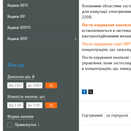
Ящики ЯРП
Основними областями засто
для комутації електричних
Ящики ЯР
220В.
Пости керування кнопков
Ящики ЯПРП
встановлюються в система
вантажопідйомними механ
Ящики ЯПР
Пости керування серії ПКУ
концентраціях, що загрожу
Пости керування кнопкові 
управління, вони застосов
Фільтри
в концентраціях, що знижу
Діапазон цін, ₴
Кількість кнопок, шт.
Форма кнопки
Прямокутна
1