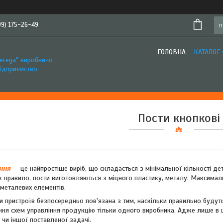
99) 175-26-49
ГОЛОВНА
КАТАЛОГ
erega" виробничо -
підприємство
Пости кнопкові
ання
— це найпростіше виріб, що складається з мінімальної кількості 
Як правило, пости виготовляються з міцного пластику, металу. Максималь
 металевих елементів.
упи пристроїв безпосередньо пов'язана з тим, наскільки правильно буд
ня схем управління продукцію тільки одного виробника. Адже лише в ць
 чи іншої поставленої задачі.