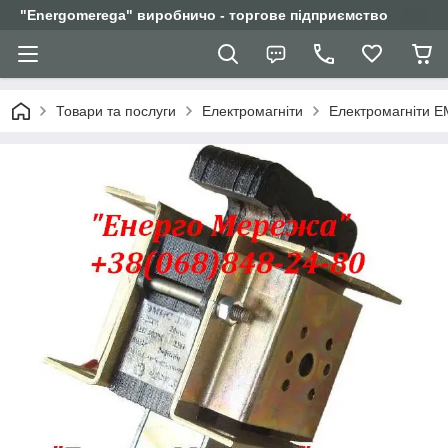
"Еnergomerega" виробничо - торгове підприємство
Товари та послуги
Електромагніти
Електромагніти Е