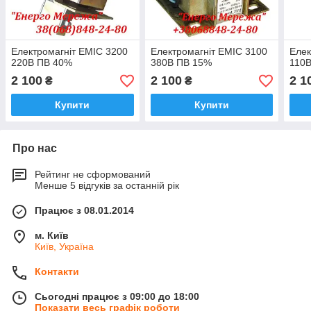
Електромагніт ЕМІС 3200
Електромагніт ЕМІС 3100
Елек
220В ПВ 40%
380В ПВ 15%
110
2 100
2 100
2 1
₴
₴
Купити
Купити
Про нас
Рейтинг не сформований
Менше 5 відгуків за останній рік
Працює з 08.01.2014
м. Київ
Київ, Україна
Контакти
Сьогодні працює з 09:00 до 18:00
Показати весь графік роботи