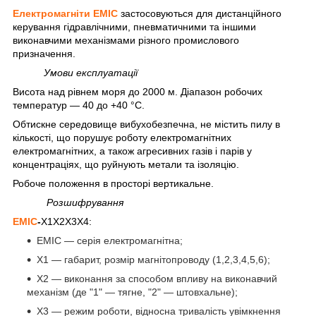
Електромагніти ЕМІС
застосовуються для дистанційного
керування гідравлічними, пневматичними та іншими
виконавчими механізмами різного промислового
призначення.
Умови експлуатації
Висота над рівнем моря до 2000 м. Діапазон робочих
температур — 40 до +40 °C.
Обтискне середовище вибухобезпечна, не містить пилу в
кількості, що порушує роботу електромагнітних
електромагнітних, а також агресивних газів і парів у
концентраціях, що руйнують метали та ізоляцію.
Робоче положення в просторі вертикальне.
Розшифрування
ЕМІС
-
Х1Х2Х3Х4:
ЕМІС — серія електромагнітна;
Х1 — габарит, розмір магнітопроводу (1,2,3,4,5,6);
Х2 — виконання за способом впливу на виконавчий
механізм (де "1" — тягне, "2" — штовхальне);
Х3 — режим роботи, відносна тривалість увімкнення