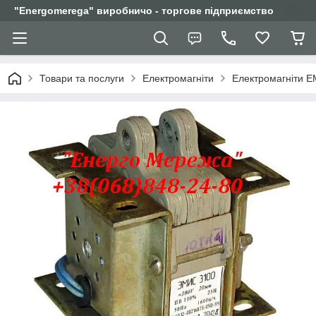
"Еnergomerega" виробничо - торгове підприємство
Товари та послуги
Електромагніти
Електромагніти Е