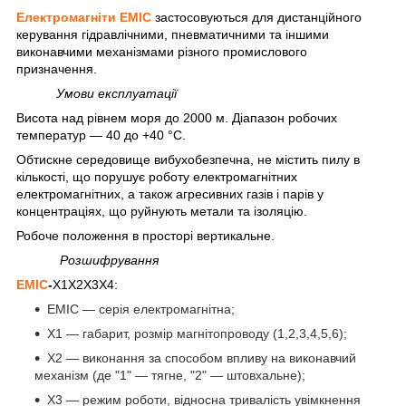
Електромагніти ЕМІС
застосовуються для дистанційного
керування гідравлічними, пневматичними та іншими
виконавчими механізмами різного промислового
призначення.
Умови експлуатації
Висота над рівнем моря до 2000 м. Діапазон робочих
температур — 40 до +40 °C.
Обтискне середовище вибухобезпечна, не містить пилу в
кількості, що порушує роботу електромагнітних
електромагнітних, а також агресивних газів і парів у
концентраціях, що руйнують метали та ізоляцію.
Робоче положення в просторі вертикальне.
Розшифрування
ЕМІС
-
Х1Х2Х3Х4:
ЕМІС — серія електромагнітна;
Х1 — габарит, розмір магнітопроводу (1,2,3,4,5,6);
Х2 — виконання за способом впливу на виконавчий
механізм (де "1" — тягне, "2" — штовхальне);
Х3 — режим роботи, відносна тривалість увімкнення