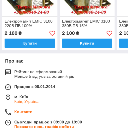
Електромагніт ЕМІС 3100
Електромагніт ЕМІС 3100
Елек
220В ПВ 100%
380В ПВ 15%
380
2 100
2 100
2 1
₴
₴
Купити
Купити
Про нас
Рейтинг не сформований
Менше 5 відгуків за останній рік
Працює з 08.01.2014
м. Київ
Київ, Україна
Контакти
Сьогодні працює з 09:00 до 19:00
Показати весь графік роботи