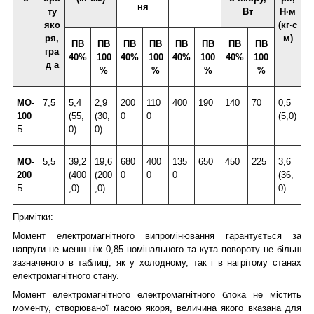
ня
ту
Вт
H·м
яко
(кг·с
ря,
м)
ПВ
ПВ
ПВ
ПВ
ПВ
ПВ
ПВ
ПВ
гра
40%
100
40%
100
40%
100
40%
100
д a
%
%
%
%
МО-
7,5
5,4
2,9
200
110
400
190
140
70
0,5
100
(55,
(30,
0
0
(5,0)
Б
0)
0)
МО-
5,5
39,2
19,6
680
400
135
650
450
225
3,6
200
(400
(200
0
0
0
(36,
Б
,0)
,0)
0)
Примітки:
Момент електромагнітного випромінювання гарантується за
напруги не менш ніж 0,85 номінального та кута повороту не більш
зазначеного в таблиці, як у холодному, так і в нагрітому станах
електромагнітного стану.
Момент електромагнітного електромагнітного блока не містить
моменту, створюваної масою якоря, величина якого вказана для