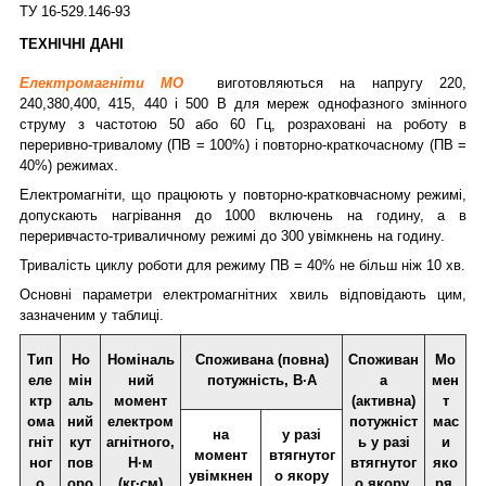
ТУ 16-529.146-93
ТЕХНІЧНІ ДАНІ
Електромагніти МО
виготовляються на напругу 220,
240,380,400, 415, 440 і 500 В для мереж однофазного змінного
струму з частотою 50 або 60 Гц, розраховані на роботу в
переривно-тривалому (ПВ = 100%) і повторно-краткочасному (ПВ =
40%) режимах.
Електромагніти, що працюють у повторно-кратковчасному режимі,
допускають нагрівання до 1000 включень на годину, а в
переривчасто-триваличному режимі до 300 увімкнень на годину.
Тривалість циклу роботи для режиму ПВ = 40% не більш ніж 10 хв.
Основні параметри електромагнітних хвиль відповідають цим,
зазначеним у таблиці.
Тип
Но
Номіналь
Споживана (повна)
Споживан
Мо
еле
мін
ний
потужність, В·А
а
мен
ктр
аль
момент
(активна)
т
ома
ний
електром
потужніст
мас
на
у разі
гніт
кут
агнітного,
ь у разі
и
момент
втягнутог
ног
пов
H·м
втягнутог
яко
увімкнен
о якору
о
оро
(кг·см)
о якору,
ря,