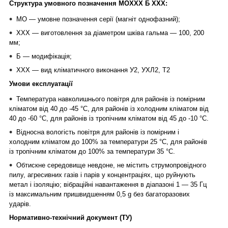
Структура умовного позначення МОХХХ Б XXХ:
МО — умовне позначення серії (магніт однофазний);
XXХ — виготовлення за діаметром шківа гальма — 100, 200
мм;
Б — модифікація;
XXХ — вид кліматичного виконання У2, УХЛ2, Т2
Умови експлуатації
Температура навколишнього повітря для районів із помірним
кліматом від 40 до -45 °C, для районів із холодним кліматом від
40 до -60 °C, для районів із тропічним кліматом від 45 до -10 °C.
Відносна вологість повітря для районів із помірним і
холодним кліматом до 100% за температури 25 °C, для районів
із тропічним кліматом до 100% за температури 35 °C.
Обтискне середовище невдоне, не містить струмопровідного
пилу, агресивних газів і парів у концентраціях, що руйнують
метал і ізоляцію; вібраційні навантаження в діапазоні 1 — 35 Гц
із максимальним пришвидшенням 0,5 g без багаторазових
ударів.
Нормативно-технічний документ (ТУ)