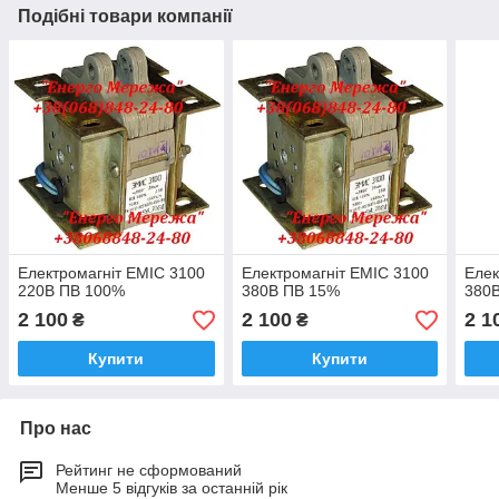
Подібні товари компанії
Електромагніт ЕМІС 3100
Електромагніт ЕМІС 3100
Елек
220В ПВ 100%
380В ПВ 15%
380
2 100
2 100
2 1
₴
₴
Купити
Купити
Про нас
Рейтинг не сформований
Менше 5 відгуків за останній рік