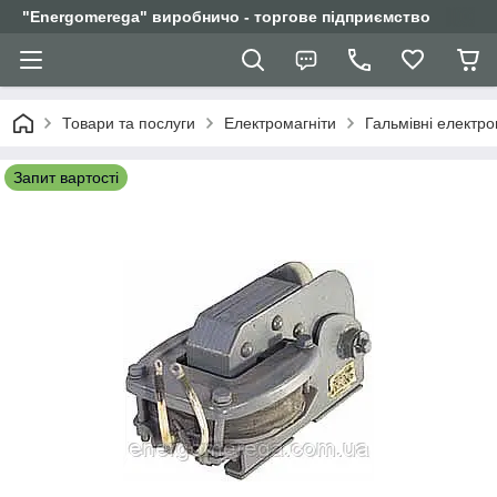
"Еnergomerega" виробничо - торгове підприємство
Товари та послуги
Електромагніти
Гальмівні електро
Запит вартості