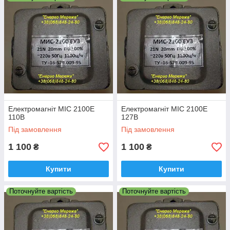
Робоче положення в просторі-вертикальне.
Електромагніт МІС 2100Е
Електромагніт МІС 2100Е
110В
127В
Під замовлення
Під замовлення
1 100
1 100
₴
₴
Купити
Купити
Поточнуйте вартість
Поточнуйте вартість