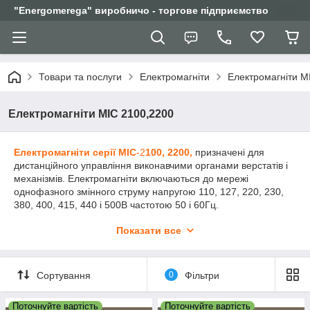
"Еnergomerega" виробничо - торгове підприємство
Товари та послуги
Електромагніти
Електромагніти М
Електромагніти МІС 2100,2200
Електромагніти серії МІС
-2
100, 2200,
призначені для
дистанційного управління виконавчими органами верстатів і
механізмів. Електромагніти включаються до мережі
однофазного змінного струму напругою 110, 127, 220, 230,
380, 400, 415, 440 і 500В частотою 50 і 60Гц.
Умови експлуатації
Показати все
Висота над рівнем моря до 2000м. Діапазон робочих
температурот-40 до +40°С.
Навколишнє середовище вибухобезпечна, не містить пилу в
Сортування
0
Фільтри
кількості, що порушує роботу електромагнітів, а також
агресивних газів і парів в концентраціях, що руйнують метали
Поточнуйте вартість
Поточнуйте вартість
і ізоляцію.