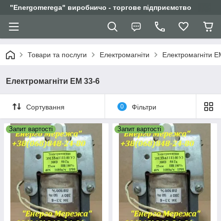
"Еnergomerega" виробничо - торгове підприємство
Товари та послуги
Електромагніти
Електромагніти Е
Електромагніти ЕМ 33-6
Сортування
0
Фільтри
Запит вартості
Запит вартості