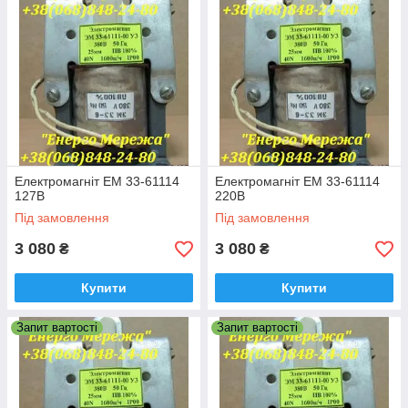
Електромагніт ЕМ 33-61114
Електромагніт ЕМ 33-61114
127В
220В
Під замовлення
Під замовлення
3 080
3 080
₴
₴
Купити
Купити
Запит вартості
Запит вартості