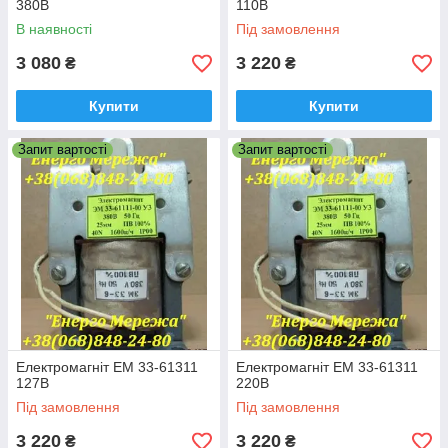
380В
110В
В наявності
Під замовлення
3 080
3 220
₴
₴
Купити
Купити
Запит вартості
Запит вартості
Електромагніт ЕМ 33-61311
Електромагніт ЕМ 33-61311
127В
220В
Під замовлення
Під замовлення
3 220
3 220
₴
₴