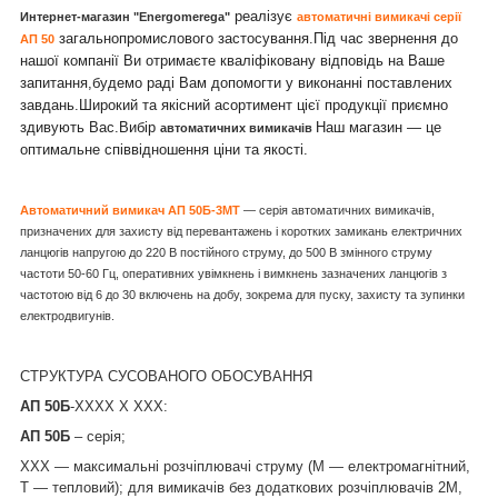
реалізує
Интернет-магазин "Energomerega"
автоматичні вимикачі серії
загальнопромислового застосування.
Під час звернення до
АП 50
нашої компанії Ви отримаєте кваліфіковану відповідь на Ваше
запитання,будемо раді Вам допомогти у виконанні поставлених
завдань.Широкий та якісний асортимент цієї продукції приємно
здивують Вас.Вибір
Наш магазин — це
автоматичних вимикачів
оптимальне співвідношення ціни та якості.
Автоматичний вимикач АП 50Б-3МТ
— серія автоматичних вимикачів,
призначених для захисту від перевантажень і коротких замикань електричних
ланцюгів напругою до 220 В постійного струму, до 500 В змінного струму
частоти 50-60 Гц, оперативних увімкнень і вимкнень зазначених ланцюгів з
частотою від 6 до 30 включень на добу, зокрема для пуску, захисту та зупинки
електродвигунів.
СТРУКТУРА СУСОВАНОГО ОБОСУВАННЯ
АП 50Б
-ХХХХ Х ХХХ:
АП 50Б
– серія;
XXХ — максимальні розчіплювачі струму (М — електромагнітний,
Т — тепловий); для вимикачів без додаткових розчіплювачів 2М,