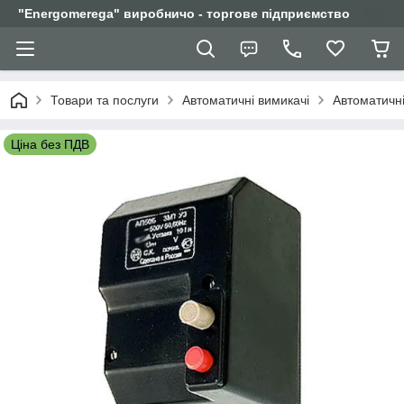
"Еnergomerega" виробничо - торгове підприємство
Товари та послуги
Автоматичні вимикачі
Автоматичні
Ціна без ПДВ