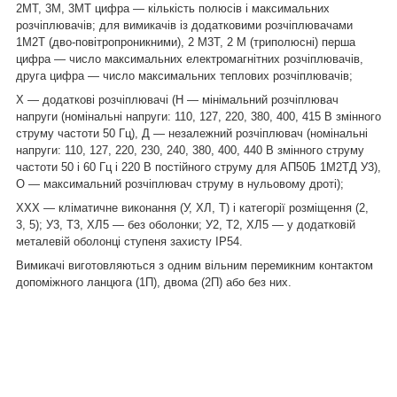
2МТ, 3М, 3МТ цифра — кількість полюсів і максимальних
розчіплювачів; для вимикачів із додатковими розчіплювачами
1М2Т (дво-повітропроникними), 2 М3Т, 2 М (триполюсні) перша
цифра — число максимальних електромагнітних розчіплювачів,
друга цифра — число максимальних теплових розчіплювачів;
Х — додаткові розчіплювачі (Н — мінімальний розчіплювач
напруги (номінальні напруги: 110, 127, 220, 380, 400, 415 В змінного
струму частоти 50 Гц), Д — незалежний розчіплювач (номінальні
напруги: 110, 127, 220, 230, 240, 380, 400, 440 В змінного струму
частоти 50 і 60 Гц і 220 В постійного струму для АП50Б 1М2ТД У3),
О — максимальний розчіплювач струму в нульовому дроті);
XXХ — кліматичне виконання (У, ХЛ, Т) і категорії розміщення (2,
3, 5); У3, Т3, ХЛ5 — без оболонки; У2, Т2, ХЛ5 — у додатковій
металевій оболонці ступеня захисту IP54.
Вимикачі виготовляються з одним вільним перемикним контактом
допоміжного ланцюга (1П), двома (2П) або без них.