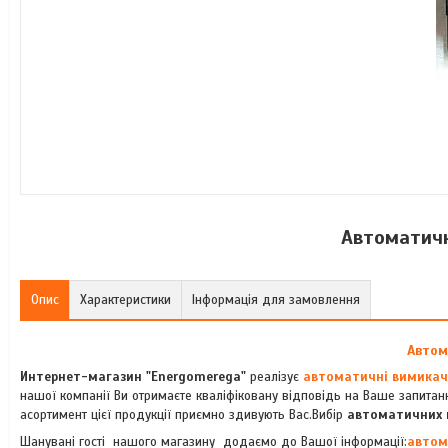
Автоматичн
Опис
Характеристики
Інформація для замовлення
Автом
Интернет-магазин "Energomerega"
реалізує
автоматичні вимикачі
нашої компанії Ви отримаєте кваліфіковану відповідь на Ваше запитан
асортимент цієї продукції приємно здивують Вас.Вибір
автоматичних в
Шанувані гості нашого магазину додаємо до Вашої інформації:
автом