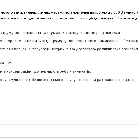
мового захисту електричних мереж і встановлення напругою до 660 В змінного
оротких замикань, для нечастих оперативних комутацій цих ланцюгів. Вимикачі 
струму розчіплювача та в умовах експлуатації не регулюється.
о зворотно залежить від струму, у зоні короткого замикання — без вит
юється в процесі експлуатації. Витримка часу теплового розчіплювача станови
24
– У3.
лу в концентраціях, що порушують роботу вимикачів.
лій, емульсій; від безпосереднього впливу сонячної та радіоактивної радіації.