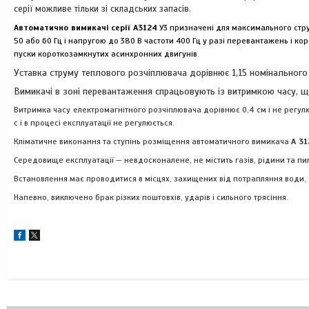
серії можливе тільки зі складських запасів.
Автоматично вимикачі серії А3124
У3 призначені для максимального стру
50 або 60 Гц і напругою до 380 В частоти 400 Гц у разі перевантажень і к
пуски короткозамкнутих асинхронних двигунів.
Уставка струму теплового розчіплювача дорівнює 1,15 номінального 
Вимикачі в зоні перевантаження спрацьовують із витримкою часу, щ
Витримка часу електромагнітного розчіплювача дорівнює 0,4 см і не регул
с і в процесі експлуатації не регулюється.
Кліматичне виконання та ступінь розміщення автоматичного вимикача
А 31
Середовище експлуатації — невдосконалене, не містить газів, рідини та пи
Встановлення має проводитися в місцях, захищених від потрапляння води, о
Напевно, виключено брак різких поштовхів, ударів і сильного трясіння.