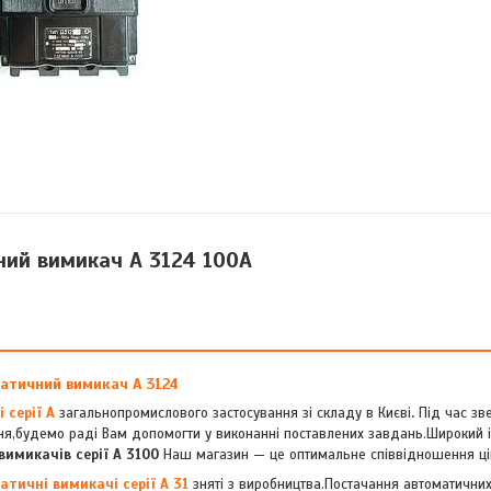
ий вимикач А 3124 100А
атичний вимикач А 3124
 серії А
загальнопромислового застосування зі складу в Києві
.
Під час зв
ня,будемо раді Вам допомогти у виконанні поставлених завдань.Широкий і
имикачів серії А 3100
Наш магазин — це оптимальне співвідношення цін
атичні вимикачі серії А 31
зняті з виробництва.Постачання автоматичних