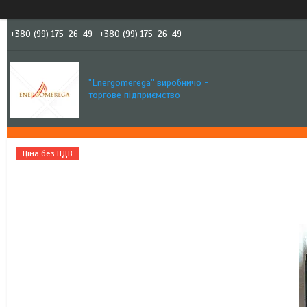
+380 (99) 175-26-49
+380 (99) 175-26-49
"Еnergomerega" виробничо -
торгове підприємство
Ціна без ПДВ