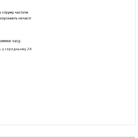
Автоматичний вимикач А
3124 100А
 струму частоти
допускають нечасті
В наявності
римки часу.
4 200 ₴
ть у середньому 24
КУПИТИ