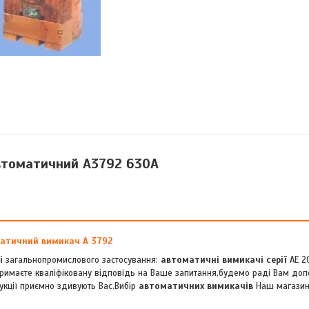
втоматичний А3792 630А
атичний вимикач А 3792
і
загальнопромислового застосування:
автоматичні вимикачі серії
АЕ 20
 отримаєте кваліфіковану відповідь на Ваше запитання,будемо раді Вам доп
укції приємно здивують Вас.Вибір
автоматичних вимикачів
Наш магазин