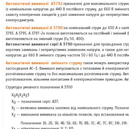
Автоматичні вимикачі
А3792
призначені для максимального струмов
із номінальною напругою до 440 В постійного струму, до 660 В змінного
захисту електричних ланцюгів у разі зниження напруги до неприпустим
електродвигунів.
Автоматичні вимикачі А 3790
на номінальний струм до 630 А з нап
3793, А 3795, А 3797-2х полюсні виготовляються на постійний і змінний (
виготовляються на змінний струм (Гц 50, 400).
Автоматичні вимикачі серії А 3790
призначені для проведення струм
коротких замикань і неприпустимих зниженнях напруги, а також для не
напругою до 660 В змінного струму частоти 50 і 60 Гц і до 440 В постійн
Автоматичні вимикачі
змінного струму
також можуть використовув
застосування АС-3. Вимикачі випускаються з тепловими й електромагн
розчіплювачами струму та без максимальних розчіплювачів струму. Ав
розчіплювачем, вільними контактами й електромагнітним приводом. Авт
Структура умовного позначення А 3700
Х
Х
Х
Х
3
0
1
2
3
Х
— позначення серії: А37;
0
X
— величина вимикача залежно від номінального струму. Позначення:
1
Х
— виконання вимикача за кількістю полюсів, про встановлення м
2
Позначення: 1Б; 2Б; ЗБ; 4Б; 5Б; 6Б; 7Б; 8Б; ЗС; 4С; 7С; 8С; 1Ф; 2Ф; 
Х
— кліматичне виконання: У; Т; ХЛ;