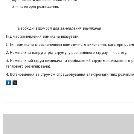
3
3 — категорія розміщення.
Необхідні відомості для замовлення вимикачів
Під час замовлення вимикача вказувати:
1. Тип вимикача із зазначенням кліматичного виконання, категорії розм
2. Номінальна напруга, рід струму, у разі змінного струму — частоту.
3. Номінальний струм вимикача та номінальний струм максимального ро
теплового розчіплювача).
4. Встановлення за струмом спрацьовування електромагнітних розчіплюва