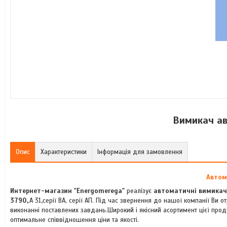
Вимикач а
Опис
Характеристики
Інформація для замовлення
Автом
Интернет-магазин "Energomerega"
реалізує
автоматичні вимикач
3790,
,А 31
,
серії ВА, серії АП. Під час звернення до нашої компанії Ви
виконанні поставлених завдань.Широкий і якісний асортимент цієї прод
оптимальне співвідношення ціни та якості.