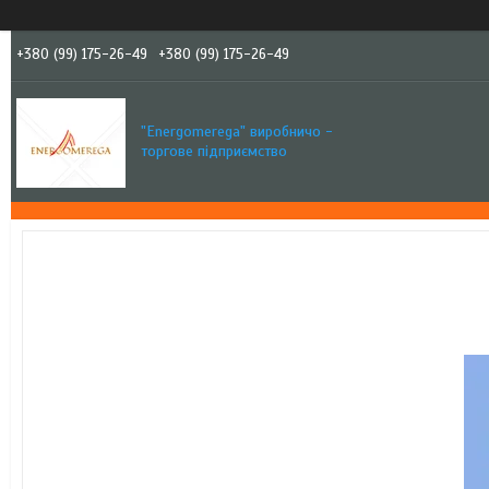
+380 (99) 175-26-49
+380 (99) 175-26-49
"Еnergomerega" виробничо -
торгове підприємство