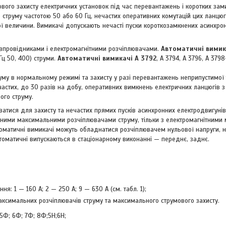
ого захисту електричних установок під час перевантажень і коротких зам
 струму частотою 50 або 60 Гц, нечастих оперативних комутацій цих ланцюг
ої величини. Вимикачі допускають нечасті пуски короткозамкнених асинхро
івпровідниками і електромагнітними розчіплювачами.
Автоматичні вимик
Гц 50, 400) струми.
Автоматичні вимикачі
А 3792
, А 3794, А 3796, А 379
у в нормальному режимі та захисту у разі перевантажень неприпустимої тр
частих, до 30 разів на добу, оперативних вимкнень електричних ланцюгів 
ого струму.
атися для захисту та нечастих прямих пусків асинхронних електродвигунів 
ітними максимальними розчіплювачами струму, тільки з електромагнітним
томатичні вимикачі можуть обладнатися розчіплювачем нульової напруги,
оматичні випускаються в стаціонарному виконанні — переднє, заднє.
 1 — 160 А; 2 — 250 А; 9 — 630 А (см. табл. 1);
аксимальних розчіплювачів струму та максимального струмового захисту.
5Ф; 6Ф; 7Ф; 8Ф;5Н;6Н;