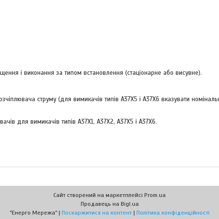
іщення і виконання за типом встановлення (стаціонарне або висувне).
зчіплювача струму (для вимикачів типів А37Х5 і А37Х6 вказувати номіналь
чів для вимикачів типів А37Х1, А37Х2, А37Х5 і А37Х6.
Сайт створений на маркетплейсі
Prom.ua
Продавець на Bigl.ua
"Енерго Мережа" |
Поскаржитися на контент
|
Політика конфіденційності