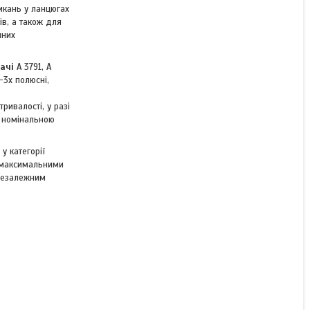
икань у ланцюгах
ів, а також для
нних
Немає в наявності
18 000 ₴
ачі
А 3791, А
8-3х полюсні,
ивалості, у разі
з номінальною
у категорії
и максимальними
 незалежним