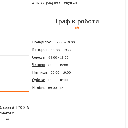
днів
за рахунок покупця
Графік роботи
Понеділок
09:00
19:00
Вівторок
09:00
19:00
Середа
09:00
19:00
Четвер
09:00
19:00
Пʼятниця
09:00
19:00
Субота
09:00
18:00
Неділя
09:00
18:00
, серії
А 3700, А
омогти у
 — це
Вимикач автоматичний
А3792 630А