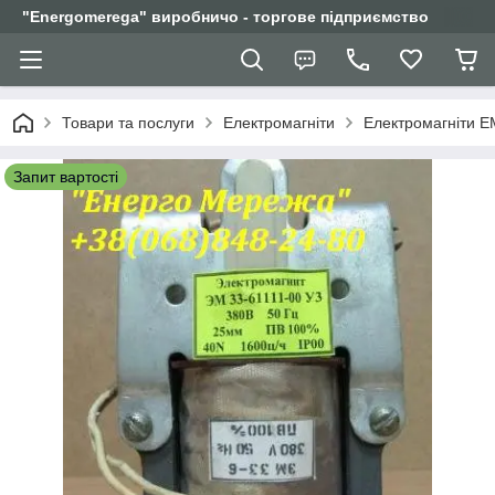
"Еnergomerega" виробничо - торгове підприємство
Товари та послуги
Електромагніти
Електромагніти Е
Запит вартості