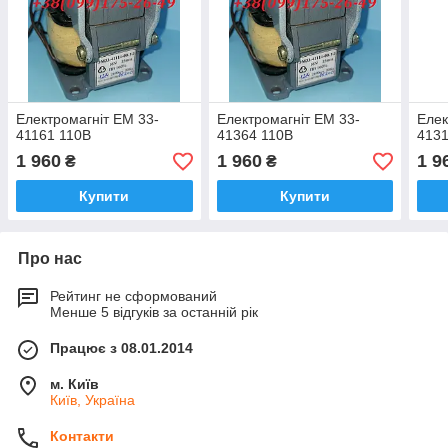
Електромагніт ЕМ 33-
Електромагніт ЕМ 33-
Елек
41161 110В
41364 110В
4131
1 960
1 960
1 9
₴
₴
Купити
Купити
Про нас
Рейтинг не сформований
Менше 5 відгуків за останній рік
Працює з 08.01.2014
м. Київ
Київ, Україна
Контакти