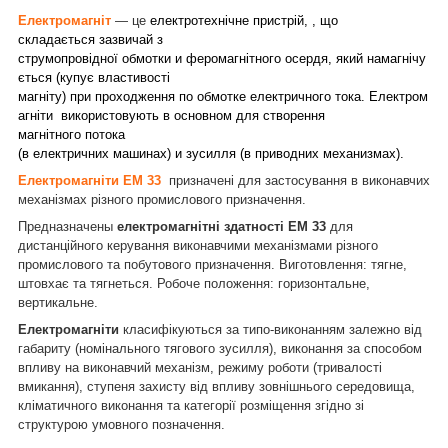
Електромагніт
— це
електротехнічне пристрій, , що
складається зазвичай з
струмопровідної обмотки и феромагнітного осердя, який намагнічу
ється (купує властивості
магніту) при проходження по обмотке електричного тока. Електром
агніти використовують в основном для створення
магнітного потока
(в електричних машинах) и зусилля (в приводних механизмах).
Електромагніти ЕМ 33
призначені для застосування в виконавчих
механізмах різного промислового призначення.
Предназначены
електромагнітні здатності ЕМ 33
для
дистанційного керування виконавчими механізмами різного
промислового та побутового призначення. Виготовлення: тягне,
штовхає та тягнеться. Робоче положення: горизонтальне,
вертикальне.
Електромагніти
класифікуються за типо-виконанням залежно від
габариту (номінального тягового зусилля), виконання за способом
впливу на виконавчий механізм, режиму роботи (тривалості
вмикання), ступеня захисту від впливу зовнішнього середовища,
кліматичного виконання та категорії розміщення згідно зі
структурою умовного позначення.