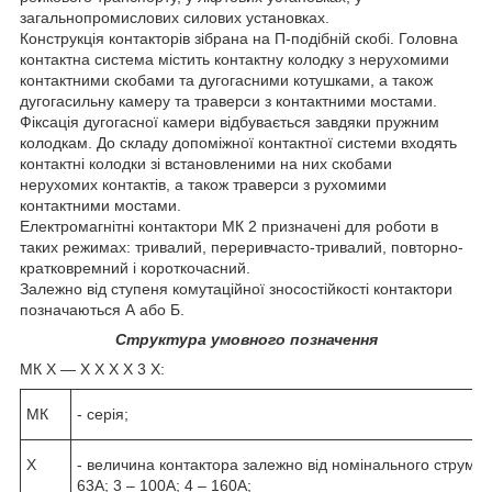
загальнопромислових силових установках.
Конструкція контакторів зібрана на П-подібній скобі. Головна
контактна система містить контактну колодку з нерухомими
контактними скобами та дугогасними котушками, а також
дугогасильну камеру та траверси з контактними мостами.
Фіксація дугогасної камери відбувається завдяки пружним
колодкам. До складу допоміжної контактної системи входять
контактні колодки зі встановленими на них скобами
нерухомих контактів, а також траверси з рухомими
контактними мостами.
Електромагнітні контактори МК 2 призначені для роботи в
таких режимах: тривалий, переривчасто-тривалий, повторно-
кратковремний і короткочасний.
Залежно від ступеня комутаційної зносостійкості контактори
позначаються А або Б.
Структура умовного позначення
МК Х ― Х Х Х Х 3 Х:
МК
- серія;
X
- величина контактора залежно від номінального струму г
63А; 3 – 100А; 4 – 160А;