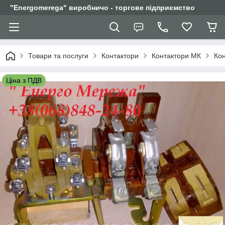
"Еnergomerega" виробничо - торгове підприємство
Товари та послуги
Контактори
Контактори МК
Кон
Ціна з ПДВ