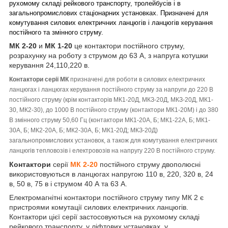
рухомому складі рейкового транспорту, тролейбусів і в
загальнопромислових стаціонарних установках. Призначені для
комутування силових електричних ланцюгів і ланцюгів керування
постійного та змінного струму.
МК 2-20
и
МК 1-20
це контактори постійного струму,
розрахунку на роботу з струмом до 63 А, з напруга котушки
керування 24,110,220 в.
Контактори серії МК
призначені для роботи в силових електричних
ланцюгах і ланцюгах керування постійного струму за напруги до 220 В
постійного струму (крім контакторів МК1-20Д, МКЗ-20Д, МКЗ-20Д, МК1-
30, МК2-30), до 1000 В постійного струму (контактори МК1-20М) і до 380
В змінного струму 50,60 Гц (контактори МК1-20А, Б; МК1-22А, Б; МК1-
30А, Б; МК2-20А, Б; МК2-30А, Б; МК1-20Д; МКЗ-20Д)
загальнопромислових установок, а також для комутування електричних
ланцюгів тепловозів і електровозів на напругу 220 В постійного струму.
Контактори
серії
МК 2-20
постійного струму двополюсні
використовуються в ланцюгах напругою 110 в, 220, 320 в, 24
в, 50 в, 75 в і струмом 40 А та 63 А.
Електромагнітні контактори постійного струму типу МК 2 є
пристроями комутації силових електричних ланцюгів.
Контактори цієї серії застосовуються на рухомому складі
рейкового транспорту, у ліфтових установках, у