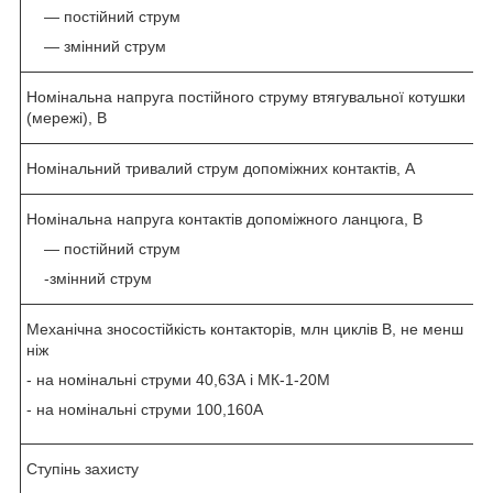
― постійний струм
— змінний струм
Номінальна напруга постійного струму втягувальної котушки
(мережі), В
Номінальний тривалий струм допоміжних контактів, А
Номінальна напруга контактів допоміжного ланцюга, В
― постійний струм
-змінний струм
Механічна зносостійкість контакторів, млн циклів В, не менш
ніж
- на номінальні струми 40,63А і МК-1-20М
- на номінальні струми 100,160А
Ступінь захисту