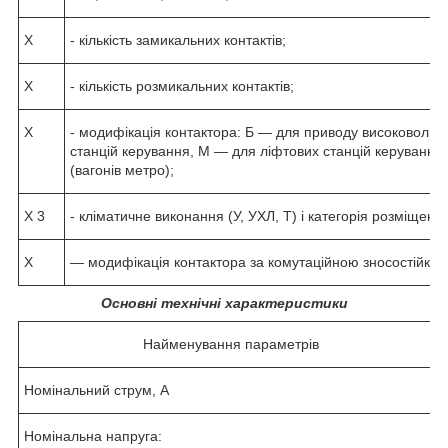
X
- кількість замикальних контактів;
X
- кількість розмикальних контактів;
X
- модифікація контактора: Б — для приводу високовольтн
станцій керування, М — для ліфтових станцій керування
(вагонів метро);
X 3
- кліматичне виконання (У, УХЛ, Т) і категорія розміщен
X
— модифікація контактора за комутаційною зносостійкості
Основні технічні характеристики
Найменування параметрів
Номінальний струм, А
Номінальна напруга: