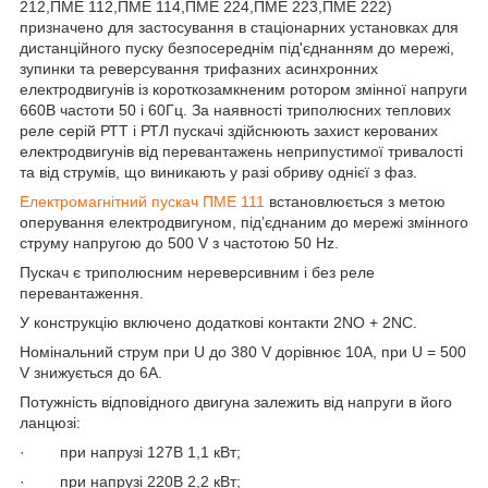
212,ПМЕ 112,ПМЕ 114,ПМЕ 224,ПМЕ 223,ПМЕ 222)
призначено для застосування в стаціонарних установках для
дистанційного пуску безпосереднім під'єднанням до мережі,
зупинки та реверсування трифазних асинхронних
електродвигунів із короткозамкненим ротором змінної напруги
660В частоти 50 і 60Гц. За наявності триполюсних теплових
реле серій РТТ і РТЛ пускачі здійснюють захист керованих
електродвигунів від перевантажень неприпустимої тривалості
та від струмів, що виникають у разі обриву однієї з фаз.
Електромагнітний пускач ПМЕ 111
встановлюється з метою
оперування електродвигуном, під’єднаним до мережі змінного
струму напругою до 500 V з частотою 50 Hz.
Пускач є триполюсним нереверсивним і без реле
перевантаження.
У конструкцію включено додаткові контакти 2NO + 2NC.
Номінальний струм при U до 380 V дорівнює 10А, при U = 500
V знижується до 6А.
Потужність відповідного двигуна залежить від напруги в його
ланцюзі:
· при напрузі 127В 1,1 кВт;
· при напрузі 220В 2,2 кВт;