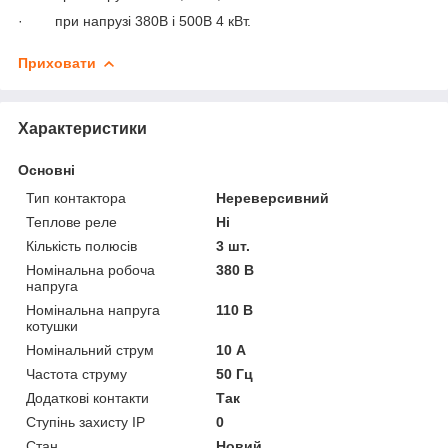
· при напрузі 380В і 500В 4 кВт.
Приховати
Характеристики
Основні
Тип контактора
Нереверсивний
Теплове реле
Ні
Кількість полюсів
3 шт.
Номінальна робоча
380 В
напруга
Номінальна напруга
110 В
котушки
Номінальний струм
10 А
Частота струму
50 Гц
Додаткові контакти
Так
Ступінь захисту IP
0
Стан
Новий