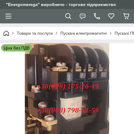
"Еnergomerega" виробничо - торгове підприємство
Товари та послуги
Пускачі електромагнітні
Пускачі 
Ціна без ПДВ