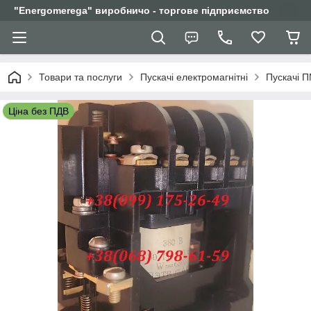
"Еnergomerega" виробничо - торгове підприємство
Товари та послуги
Пускачі електромагнітні
Пускачі 
Ціна без ПДВ