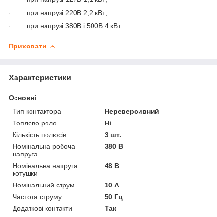
· при напрузі 220В 2,2 кВт;
· при напрузі 380В і 500В 4 кВт.
Приховати
Характеристики
Основні
Тип контактора
Нереверсивний
Теплове реле
Ні
Кількість полюсів
3 шт.
Номінальна робоча
380 В
напруга
Номінальна напруга
48 В
котушки
Номінальний струм
10 А
Частота струму
50 Гц
Додаткові контакти
Так