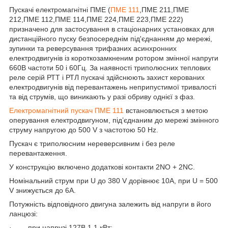
Пускачі електромагнітні ПМЕ (
ПМЕ 111
,ПМЕ 211,ПМЕ
212,ПМЕ 112,ПМЕ 114,ПМЕ 224,ПМЕ 223,ПМЕ 222)
призначено для застосування в стаціонарних установках для
дистанційного пуску безпосереднім під'єднанням до мережі,
зупинки та реверсування трифазних асинхронних
електродвигунів із короткозамкненим ротором змінної напруги
660В частоти 50 і 60Гц. За наявності триполюсних теплових
реле серій РТТ і РТЛ пускачі здійснюють захист керованих
електродвигунів від перевантажень неприпустимої тривалості
та від струмів, що виникають у разі обриву однієї з фаз.
Електромагнітний пускач ПМЕ 111
встановлюється з метою
оперування електродвигуном, під’єднаним до мережі змінного
струму напругою до 500 V з частотою 50 Hz.
Пускач є триполюсним нереверсивним і без реле
перевантаження.
У конструкцію включено додаткові контакти 2NO + 2NC.
Номінальний струм при U до 380 V дорівнює 10А, при U = 500
V знижується до 6А.
Потужність відповідного двигуна залежить від напруги в його
ланцюзі:
· при напрузі 127В 1,1 кВт;