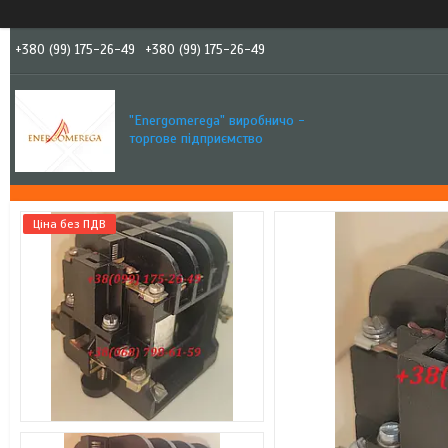
+380 (99) 175-26-49
+380 (99) 175-26-49
"Еnergomerega" виробничо -
торгове підприємство
Ціна без ПДВ