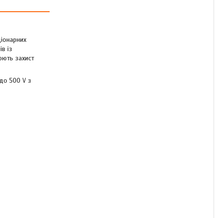
Пускач ПМЕ 111 24В
іонарних
в із
юють захист
Під замовлення
650 ₴
до 500 V з
КУПИТИ