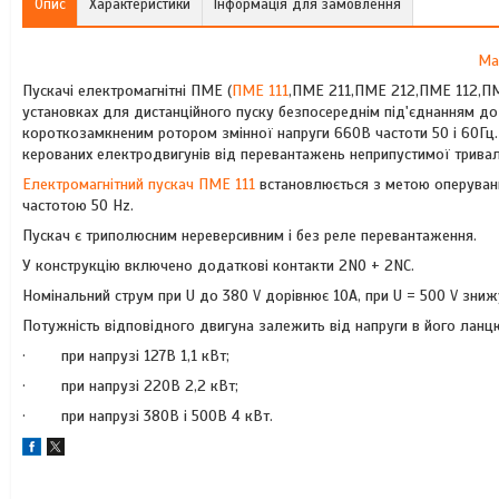
Опис
Характеристики
Інформація для замовлення
Ма
Пускачі електромагнітні ПМЕ (
ПМЕ 111
,ПМЕ 211,ПМЕ 212,ПМЕ 112,ПМ
установках для дистанційного пуску безпосереднім під'єднанням до 
короткозамкненим ротором змінної напруги 660В частоти 50 і 60Гц. 
керованих електродвигунів від перевантажень неприпустимої тривалос
Електромагнітний пускач ПМЕ 111
встановлюється з метою оперуванн
частотою 50 Hz.
Пускач є триполюсним нереверсивним і без реле перевантаження.
У конструкцію включено додаткові контакти 2NO + 2NC.
Номінальний струм при U до 380 V дорівнює 10А, при U = 500 V зниж
Потужність відповідного двигуна залежить від напруги в його ланцю
· при напрузі 127В 1,1 кВт;
· при напрузі 220В 2,2 кВт;
· при напрузі 380В і 500В 4 кВт.