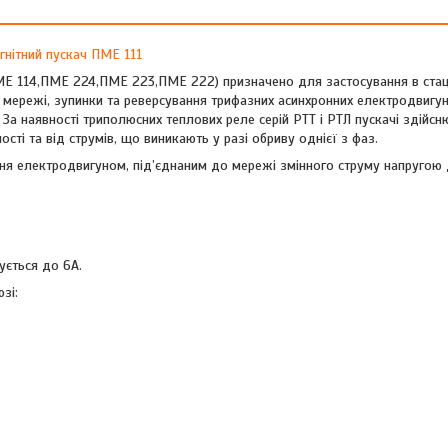
гнітний пускач ПМЕ 111
Е 114,ПМЕ 224,ПМЕ 223,ПМЕ 222) призначено для застосування в стац
мережі, зупинки та реверсування трифазних асинхронних електродвигуні
За наявності триполюсних теплових реле серій РТТ і РТЛ пускачі здійсн
ті та від струмів, що виникають у разі обриву однієї з фаз.
я електродвигуном, під’єднаним до мережі змінного струму напругою 
ується до 6А.
зі: