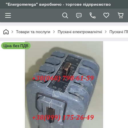
"Еnergomerega" виробничо - торгове підприємство
Товари та послуги
Пускачі електромагнітні
Пускачі 
Ціна без ПДВ