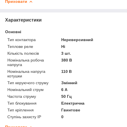
Приховати
Характеристики
Основні
Тип контактора
Нереверсивний
Теплове реле
Ні
Кількість полюсів
3 шт.
Номінальна робоча
380 В
напруга
Номінальна напруга
110 В
котушки
Тип керуючого струму
Змінний
Номінальний струм
6 А
Частота струму
50 Гц
Тип блокування
Електрична
Тип кріплення
Гвинтове
Ступінь захисту IP
0
Приховати