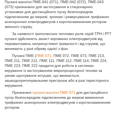
Пускачі магнітні ПМЕ-041 (071), ПМЕ-042 (072), ПМЕ-043
(073) призначено для застосування в стаціонарних
установках для дистанційного пуску безпосереднім
підключенням до мережі, зупинки і реверсування трифазних
асинхронних електродвигунів з короткозамкненим ротором
змінного струму.
За наявності триполюсних теплових реле серій ТРН і РТТ
пускачі здійснюють захист керованих електродвигунів від
перевантажень неприпустимої тривалості і від струмів, що
виникають у разі обриву однієї з фаз.
Пускачі ПМЕ (
ПМЕ 071
, ПМЕ 072, ПМЕ 073, ПМЕ 213,
ПМЕ 211, ПМЕ 212, ПМЕ 111, ПМЕ 112, ПМЕ 114, ПМЕ 224,
ПМЕ 223, ПМЕ 222 придатні для роботи в системах
керування із застосуванням мікропроцесорної техніки за
умови шунтування котушки, що вмикається,
зашкодопригнічувальним пристроєм або в разі тиристорного
керування.
Призначені
пускачі магнітні ПМЕ 071
для дистанційного
пуску безпосереднім підключенням до мережі вимкнення
трифазних асинхронних електродвигунів з короткозамкненим
ротором.