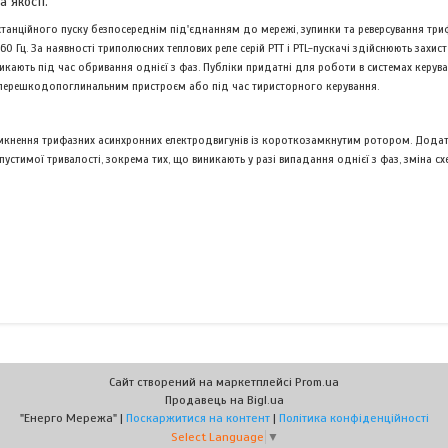
 якості.
станційного пуску безпосереднім під'єднанням до мережі, зупинки та реверсування тр
0 Гц. За наявності триполюсних теплових реле серій РТТ і PTL-пускачі здійснюють захис
никають під час обривання однієї з фаз. Публіки придатні для роботи в системах керува
, перешкодопоглинальним пристроєм або під час тиристорного керування.
мкнення трифазних асинхронних електродвигунів із короткозамкнутим ротором. Додатк
ипустимої тривалості, зокрема тих, що виникають у разі випадання однієї з фаз, зміна с
Сайт створений на маркетплейсі
Prom.ua
Продавець на Bigl.ua
"Енерго Мережа" |
Поскаржитися на контент
|
Політика конфіденційності
Select Language
▼