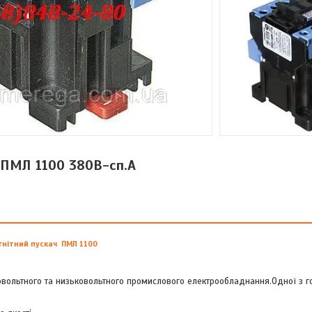
 ПМЛ 1100 380В-сп.А
гнітний пускач ПМЛ 1100
овольтного та низьковольтного промислового електрообладнання.Одної з г