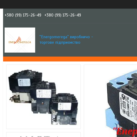
+380 (99) 175-26-49
+380 (99) 175-26-49
"Еnergomerega" виробничо -
торгове підприємство