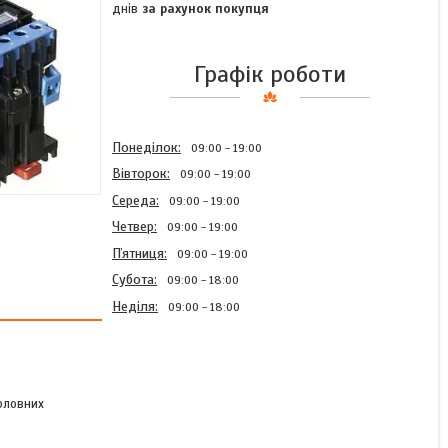
днів
за рахунок покупця
Графік роботи
Понеділок
09:00
19:00
Вівторок
09:00
19:00
Середа
09:00
19:00
Четвер
09:00
19:00
Пʼятниця
09:00
19:00
Субота
09:00
18:00
Неділя
09:00
18:00
оловних
Пускач ПМЛ 1100 380В-
сп.А