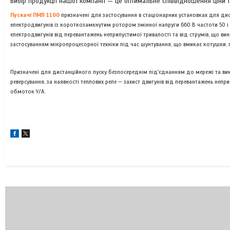
Вибір продукції нашої компанії — це оптимальне співвідношення ціни та
Пускачі ПМЛ 1100
призначені для застосування в стаціонарних установках для ди
електродвигунів із короткозамкнутим ротором змінної напруги 660 В частоти 50 і 6
електродвигунів від перевантажень неприпустимої тривалості та від струмів, що ви
застосуванням мікропроцесорної техніки під час шунтування, що вмикає котушки
Призначені для дистанційного пуску безпосереднім під'єднанням до мережі та ви
реверсування, за наявності теплових реле — захист двигунів від перевантажень непр
обмоток Y/A.