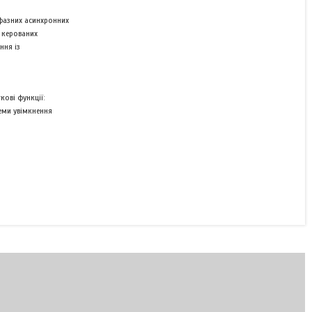
ифазних асинхронних
т керованих
ння із
Немає в наявності
820 ₴
ові функції:
хеми увімкнення