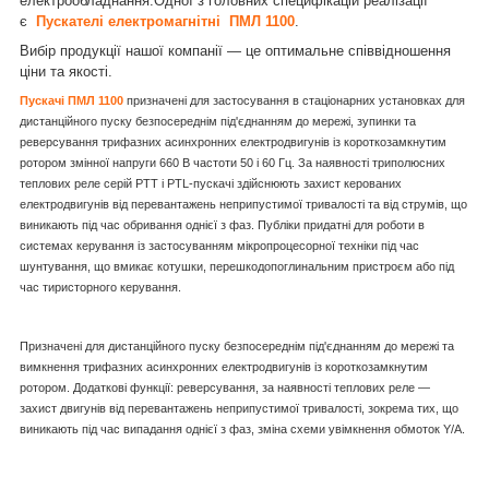
електрообладнання.Одної з головних специфікацій реалізації
є
Пускателі електромагнітні ПМЛ 1100
.
Вибір продукції нашої компанії — це оптимальне співвідношення
ціни та якості.
Пускачі ПМЛ 1100
призначені для застосування в стаціонарних установках для
дистанційного пуску безпосереднім під'єднанням до мережі, зупинки та
реверсування трифазних асинхронних електродвигунів із короткозамкнутим
ротором змінної напруги 660 В частоти 50 і 60 Гц. За наявності триполюсних
теплових реле серій РТТ і PTL-пускачі здійснюють захист керованих
електродвигунів від перевантажень неприпустимої тривалості та від струмів, що
виникають під час обривання однієї з фаз. Публіки придатні для роботи в
системах керування із застосуванням мікропроцесорної техніки під час
шунтування, що вмикає котушки, перешкодопоглинальним пристроєм або під
час тиристорного керування.
Призначені для дистанційного пуску безпосереднім під'єднанням до мережі та
вимкнення трифазних асинхронних електродвигунів із короткозамкнутим
ротором. Додаткові функції: реверсування, за наявності теплових реле —
захист двигунів від перевантажень неприпустимої тривалості, зокрема тих, що
виникають під час випадання однієї з фаз, зміна схеми увімкнення обмоток Y/A.