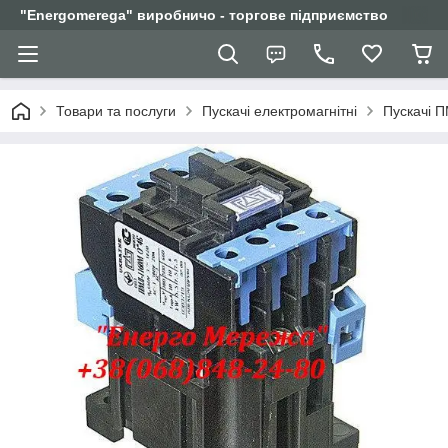
"Еnergomerega" виробничо - торгове підприємство
Товари та послуги
Пускачі електромагнітні
Пускачі 