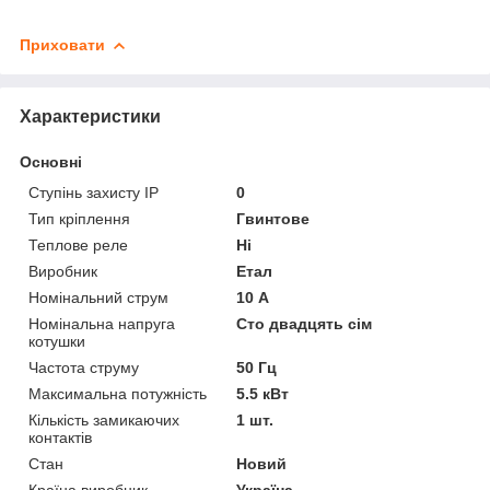
Приховати
Характеристики
Основні
Ступінь захисту IP
0
Тип кріплення
Гвинтове
Теплове реле
Ні
Виробник
Етал
Номінальний струм
10 А
Номінальна напруга
Сто двадцять сім
котушки
Частота струму
50 Гц
Максимальна потужність
5.5 кВт
Кількість замикаючих
1 шт.
контактів
Стан
Новий
Країна виробник
Україна