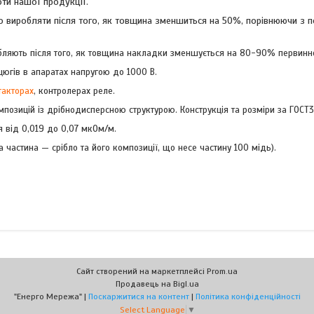
оти нашої продукції.
дно виробляти після того, як товщина зменшиться на 50%, порівнюючи з
робляють після того, як товщина накладки зменшується на 80-90% первинн
югів в апаратах напругою до 1000 В.
такторах
, контролерах реле.
озицій із дрібнодисперсною структурою. Конструкція та розміри за ГОСТ3
 від 0,019 до 0,07 мкОм/м.
астина — срібло та його композиції, що несе частину 100 мідь).
Сайт створений на маркетплейсі
Prom.ua
Продавець на Bigl.ua
"Енерго Мережа" |
Поскаржитися на контент
|
Політика конфіденційності
Select Language
▼