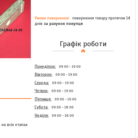
повернення товару протягом 14
днів
за рахунок покупця
Графік роботи
Понеділок
09:00
19:00
Вівторок
09:00
19:00
Середа
09:00
19:00
Четвер
09:00
19:00
Пʼятниця
09:00
19:00
Субота
09:00
18:00
Неділя
09:00
18:00
на всіх етапах