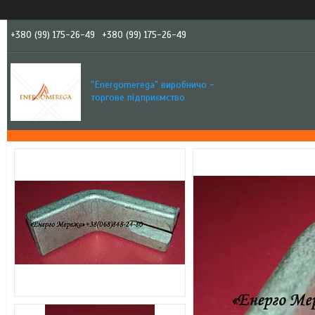
+380 (99) 175-26-49
+380 (99) 175-26-49
"Еnergomerega" виробничо -
торгове підприємство