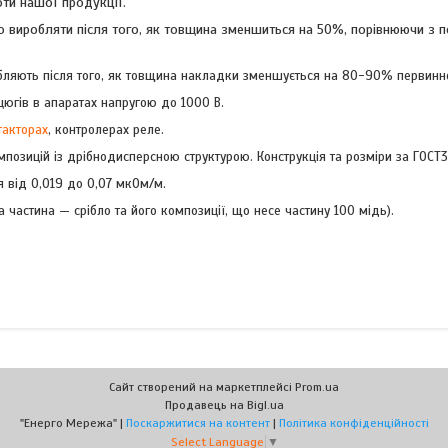
оти нашої продукції.
дно виробляти після того, як товщина зменшиться на 50%, порівнюючи з
робляють після того, як товщина накладки зменшується на 80-90% первинн
югів в апаратах напругою до 1000 В.
такторах
, контролерах реле.
озицій із дрібнодисперсною структурою. Конструкція та розміри за ГОСТ3
 від 0,019 до 0,07 мкОм/м.
астина — срібло та його композиції, що несе частину 100 мідь).
Сайт створений на маркетплейсі
Prom.ua
Продавець на Bigl.ua
"Енерго Мережа" |
Поскаржитися на контент
|
Політика конфіденційності
Select Language
▼