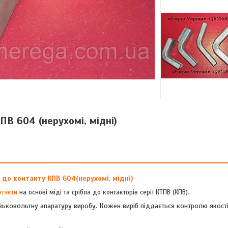
ПВ 604 (нерухомі, мідні)
и до контакту
КПВ 604
(нерухомі, мідні)
нтакти
на
основі міді та срібла
до контакторів серії КТПВ (КПВ).
ьковольтну апаратуру виробу. Кожен виріб піддається контролю якості 