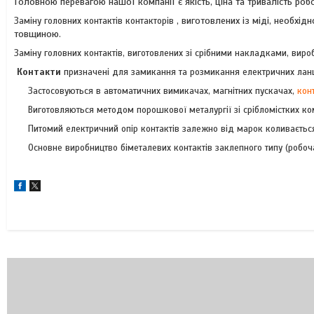
Головною перевагою нашої компанії є якість, ціна та тривалість роб
Заміну головних контактів контакторів
, виготовлених із міді, необхі
товщиною.
Заміну головних контактів, виготовлених зі срібними накладками, ви
Контакти
призначені для замикання та розмикання електричних ланц
Застосовуються в автоматичних вимикачах, магнітних пускачах,
кон
Виготовляються методом порошкової металургії зі срібломістких комп
Питомий електричний опір контактів залежно від марок коливається
Основне виробництво біметалевих контактів заклепного типу (робоча ч