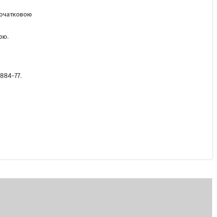
 початковою
Контакти КПВ 604
ою.
(нерухомі, мідні)
884-77.
Під замовлення
400 ₴
КУПИТИ