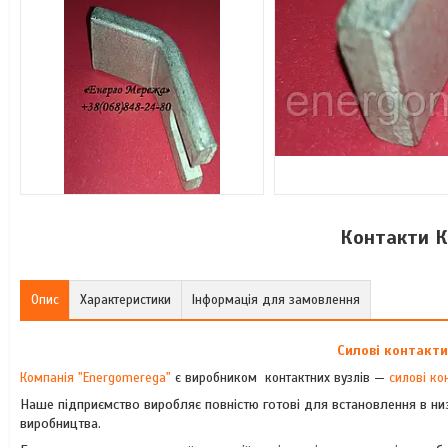
Контакти К
Опис
Характеристики
Інформація для замовлення
Силові контакт
Компанія "Energomerega"
є виробником контактних вузлів —
силові ко
Наше підприємство виробляє повністю готові для встановлення в низ
виробництва.