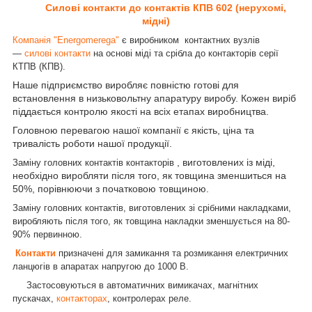
Силові контакти до контактів
КПВ 602
(нерухомі,
мідні)
Компанія "Energomerega"
є виробником контактних вузлів
—
силові контакти
на
основі міді та срібла
до контакторів серії
КТПВ (КПВ).
Наше підприємство виробляє повністю готові для
встановлення в низьковольтну апаратуру виробу. Кожен виріб
піддається контролю якості на всіх етапах виробництва.
Головною перевагою нашої компанії є якість, ціна та
тривалість роботи нашої продукції.
, виготовлених із міді,
Заміну головних контактів контакторів
необхідно виробляти після того, як товщина зменшиться на
50%, порівнюючи з початковою товщиною.
Заміну головних контактів, виготовлених зі срібними накладками,
виробляють після того, як товщина накладки зменшується на 80-
90% первинною.
Контакти
призначені для замикання та розмикання електричних
ланцюгів в апаратах напругою до 1000 В.
Застосовуються в автоматичних вимикачах, магнітних
пускачах,
контакторах
, контролерах реле.