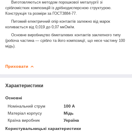
Виготовляються методом порошкової металургії зі
срібломістких композицій із дрібнодисперсною структурою.
Конструкція та розміри за ГОСТ3884-77.
Питомий електричний опір контактів залежно від марок
коливається від 0,019 до 0,07 мкОм/м.
Основне виробництво біметалевих контактів заклепного типу
(робоча частина — срібло та його композиції, що несе частину 100
мідь).
Приховати
Характеристики
Основні
Номінальний струм
100 А
Матеріал корпусу
Мідь
Країна виробник
Україна
Користувальницькі характеристики