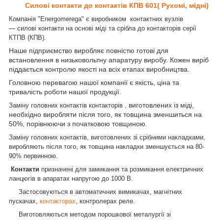
Силові контакти до контактів
КПВ 601
( Рухомі, мідні)
Компанія "Energomerega" є виробником контактних вузлів
— силові контакти на основі міді та срібла до контакторів серії
КТПВ (КПВ).
Наше підприємство виробляє повністю готові для
встановлення в низьковольтну апаратуру виробу. Кожен виріб
піддається контролю якості на всіх етапах виробництва.
Головною перевагою нашої компанії є якість, ціна та
тривалість роботи нашої продукції.
, виготовлених із міді,
Заміну головних контактів контакторів
необхідно виробляти після того, як товщина зменшиться на
50%, порівнюючи з початковою товщиною.
Заміну головних контактів, виготовлених зі срібними накладками,
виробляють після того, як товщина накладки зменшується на 80-
90% первинною.
Контакти
призначені для замикання та розмикання електричних
ланцюгів в апаратах напругою до 1000 В.
Застосовуються в автоматичних вимикачах, магнітних
пускачах,
контакторах
, контролерах реле.
Виготовляються методом порошкової металургії зі