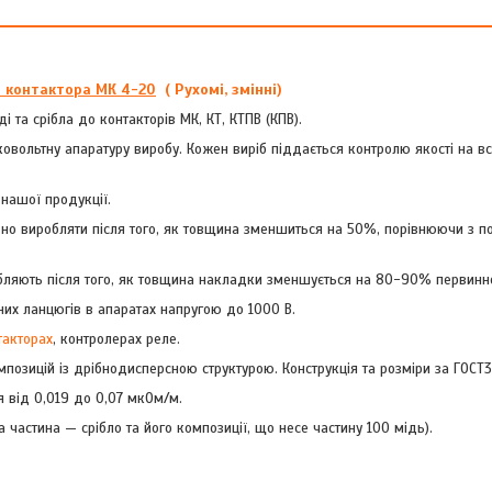
о контактора МК 4-20
( Рухомі, змінні)
 та срібла до контакторів МК, КТ, КТПВ (КПВ).
овольтну апаратуру виробу. Кожен виріб піддається контролю якості на вс
 нашої продукції.
хідно виробляти після того, як товщина зменшиться на 50%, порівнюючи з 
робляють після того, як товщина накладки зменшується на 80-90% первинн
их ланцюгів в апаратах напругою до 1000 В.
такторах
, контролерах реле.
озицій із дрібнодисперсною структурою. Конструкція та розміри за ГОСТ3
 від 0,019 до 0,07 мкОм/м.
астина — срібло та його композиції, що несе частину 100 мідь).