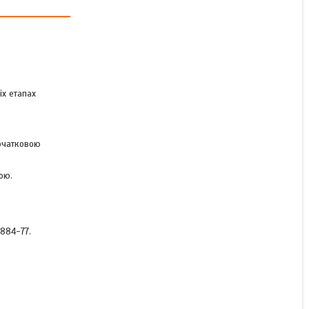
Контакти МК 4-20
(рухомі, срібні)
іх етапах
Під замовлення
680 ₴
початковою
КУПИТИ
ою.
884-77.