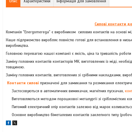
Опис
Характеристики
Інформація для замовлення
Силові контакти д
Компанія "Energomerega" є виробником силових контактів на основі міді
Наше підприємство виробляє повністю готові для встановлення в низьк
виробництва.
Головною перевагою нашої компанії є якість, ціна та тривалість роботи
Заміну головних контактів контакторів МК, виготовлених із міді, необ
товщиною.
Заміну головних контактів, виготовлених зі срібними накладками, ви
Контакти силові
призначені для замикання та розмикання електричн
Застосовуються в автоматичних вимикачах, магнітних пускачах,
кон
Виготовляються методом порошкової металургії зі срібломістких комп
Питомий електричний опір контактів залежно від марок коливається
Основне виробництво біметалевих контактів заклепного типу (робоча ч