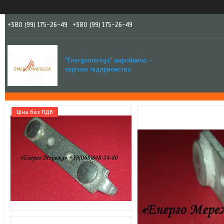
+380 (99) 175-26-49
+380 (99) 175-26-49
"Еnergomerega" виробничо -
торгове підприємство
Ціна без ПДВ