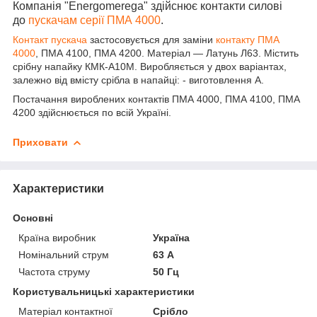
Компанія "Energomerega" здійснює контакти силові
до
пускачам серії ПМА 4000
.
Контакт пускача
застосовується для заміни
контакту ПМА
4000
, ПМА 4100, ПМА 4200. Матеріал — Латунь Л63. Містить
срібну напайку КМК-А10М. Виробляється у двох варіантах,
залежно від вмісту срібла в напайці: - виготовлення А.
Постачання вироблених контактів ПМА 4000, ПМА 4100, ПМА
4200 здійснюється по всій Україні.
Приховати
Характеристики
Основні
Країна виробник
Україна
Номінальний струм
63 А
Частота струму
50 Гц
Користувальницькі характеристики
Матеріал контактної
Срібло