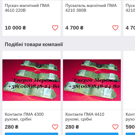
Пускач магнітний ПМА
Пускатель магнітний ПМА
Пуск
4610 220В
4210 380В
4210
10 000
4 700
4 7
₴
₴
Подібні товари компанії
Контакти ПМА 4300
Контакти ПМА 4410
Конт
рухомі, срібні
рухомі, срібні
рухо
280
280
590
₴
₴