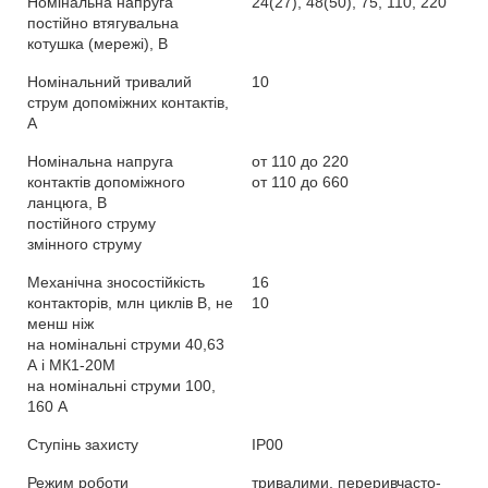
Номінальна напруга
24(27), 48(50), 75, 110, 220
постійно втягувальна
котушка (мережі), В
Номінальний тривалий
10
струм допоміжних контактів,
А
Номінальна напруга
от 110 до 220
контактів допоміжного
от 110 до 660
ланцюга, В
постійного струму
змінного струму
Механічна зносостійкість
16
контакторів, млн циклів В, не
10
менш ніж
на номінальні струми 40,63
А і МК1-20М
на номінальні струми 100,
160 А
Ступінь захисту
IP00
Режим роботи
тривалими, переривчасто-