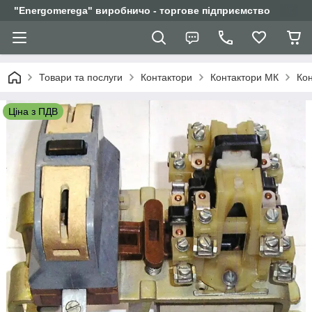
"Еnergomerega" виробничо - торгове підприємство
Товари та послуги
Контактори
Контактори МК
Кон
Ціна з ПДВ