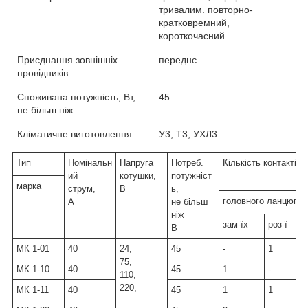
тривалим. повторно-
кратковремний,
короткочасний
Приєднання зовнішніх
переднє
провідників
Споживана потужність, Вт,
45
не більш ніж
Кліматичне виготовлення
У3, Т3, УХЛ3
Тип
Номінальн
Напруга
Потреб.
Кількість контактів
ий
котушки,
потужніст
марка
струм,
В
ь,
головного ланцюга
А
не більш
ніж
зам-їх
роз-ї
В
МК 1-01
40
24,
45
-
1
75,
МК 1-10
40
45
1
-
110,
220,
МК 1-11
40
45
1
1