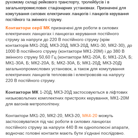
рухомому складі рейкового транспорту, тролейбусів і в
загальнопромислових стаціонарних установках. Призначені для
комутування силових електричних ланцюгів і ланцюгів керування
постійного та змінного струму.
Контактори серії МК
призначені для роботи в силових
електричних ланцюгах і ланцюгах керування постійного
струму за напруги до 220 В постійного струму (крім
контакторів МК1-20Д, МКЗ-20Д, МКЗ-20Д, МК1-30, МК2-30), до
1000 В постійного струму (контактори МК1-20М) і до 380 В
змінного струму 50,60 Гц (контактори МК1-20А, Б; МК1-22А, Б;
МК1-30А, Б; МК2-20А, Б; МК2-30А, Б; МК1-20Д; МКЗ-20Д)
загальнопромислових установок, а також для комутування
електричних ланцюгів тепловозів і електровозів на напругу
220 В постійного струму.
Контактори МК
1-20Д, МКЗ-20Д застосовуються в ліфтових
низьковольтних комплектних пристроях керування, МК1-20М
для вагонів метрополітену.
Контактори МК1-20, МК2-20, МКЗ-20,
МК4-20
можуть
застосовуватися під час роботи в силових ланцюгах
постійного струму за напруги 440 В як однополюсні апарати,
водночас головні контакти мають бути з'єднані послідовно.