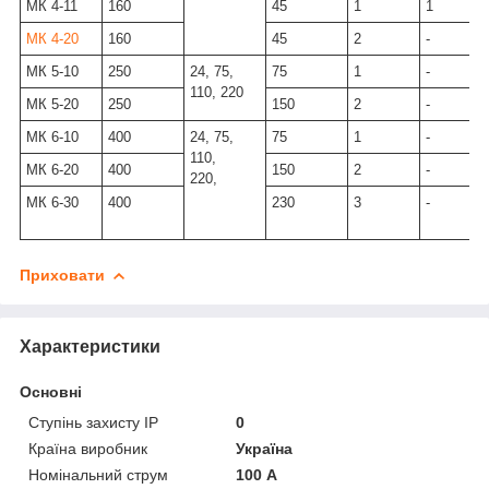
МК 4-11
160
45
1
1
МК 4-20
160
45
2
-
МК 5-10
250
24, 75,
75
1
-
110, 220
МК 5-20
250
150
2
-
МК 6-10
400
24, 75,
75
1
-
110,
МК 6-20
400
150
2
-
220,
МК 6-30
400
230
3
-
Приховати
Характеристики
Основні
Ступінь захисту IP
0
Країна виробник
Україна
Номінальний струм
100 А