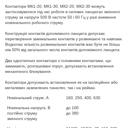
Контактори МК1-20, МК1-30, МК2-20, МК2-30 можуть
застосовуватися під час роботи в силових ланцюгах змінного
струму за напруги 500 В частоти 50 і 60 Гц у разі зниження
номінального робочого струму.
Конструкція контактів допоміжного ланцюга допускає
перетворення замикальних контактів у розмикаючі та навпаки.
Водночас кількість розмикальних контактів має бути не більш
ніж 50% від загального числа контактів допоміжного ланцюга.
Два однотипних контактори з головними контактами, що
замикають, розташовані поруч, допускають встановлення
механічного блокування.
Контактори допускають встановлення як на ізоляційних або
металевих заземлених панелях, так і на рейках.
Номінальний струм, А
160, 250, 400, 630
Номінальна напруга, В
до 100
постійно струму
до 380
змінного струму