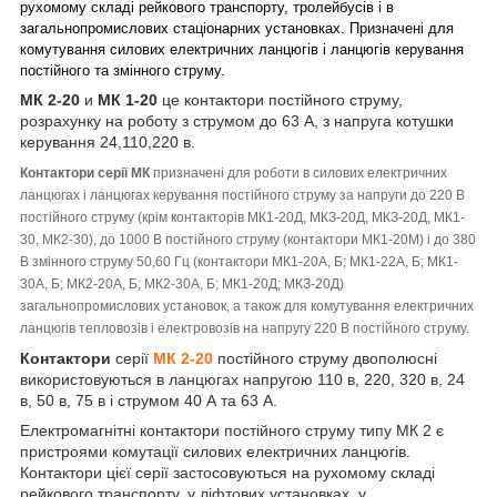
рухомому складі рейкового транспорту, тролейбусів і в
загальнопромислових стаціонарних установках. Призначені для
комутування силових електричних ланцюгів і ланцюгів керування
постійного та змінного струму.
МК 2-20
и
МК 1-20
це контактори постійного струму,
розрахунку на роботу з струмом до 63 А, з напруга котушки
керування 24,110,220 в.
Контактори серії МК
призначені для роботи в силових електричних
ланцюгах і ланцюгах керування постійного струму за напруги до 220 В
постійного струму (крім контакторів МК1-20Д, МКЗ-20Д, МКЗ-20Д, МК1-
30, МК2-30), до 1000 В постійного струму (контактори МК1-20М) і до 380
В змінного струму 50,60 Гц (контактори МК1-20А, Б; МК1-22А, Б; МК1-
30А, Б; МК2-20А, Б; МК2-30А, Б; МК1-20Д; МКЗ-20Д)
загальнопромислових установок, а також для комутування електричних
ланцюгів тепловозів і електровозів на напругу 220 В постійного струму.
Контактори
серії
МК 2-20
постійного струму двополюсні
використовуються в ланцюгах напругою 110 в, 220, 320 в, 24
в, 50 в, 75 в і струмом 40 А та 63 А.
Електромагнітні контактори постійного струму типу МК 2 є
пристроями комутації силових електричних ланцюгів.
Контактори цієї серії застосовуються на рухомому складі
рейкового транспорту, у ліфтових установках, у