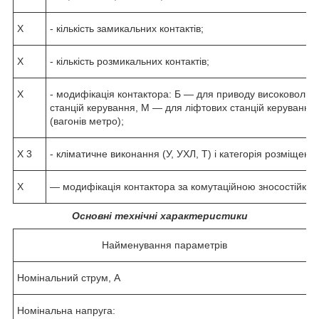
X
- кількість замикальних контактів;
X
- кількість розмикальних контактів;
X
- модифікація контактора: Б — для приводу високовольтн
станцій керування, М — для ліфтових станцій керування
(вагонів метро);
X 3
- кліматичне виконання (У, УХЛ, Т) і категорія розміщен
X
— модифікація контактора за комутаційною зносостійкості
Основні технічні характеристики
Найменування параметрів
Номінальний струм, А
Номінальна напруга: