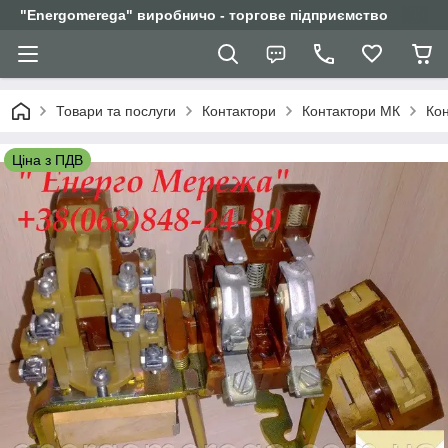
"Еnergomerega" виробничо - торгове підприємство
Товари та послуги
Контактори
Контактори МК
Кон
Ціна з ПДВ