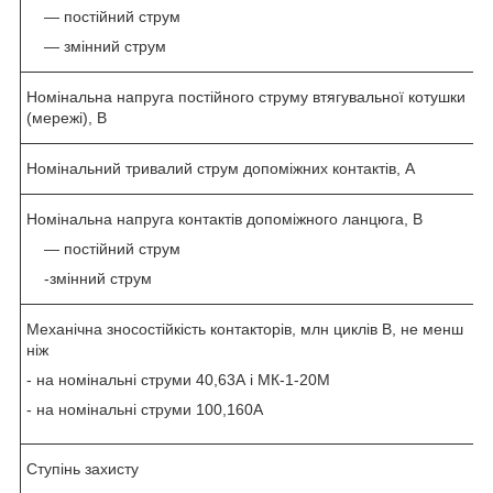
― постійний струм
— змінний струм
Номінальна напруга постійного струму втягувальної котушки
(мережі), В
Номінальний тривалий струм допоміжних контактів, А
Номінальна напруга контактів допоміжного ланцюга, В
― постійний струм
-змінний струм
Механічна зносостійкість контакторів, млн циклів В, не менш
ніж
- на номінальні струми 40,63А і МК-1-20М
- на номінальні струми 100,160А
Ступінь захисту