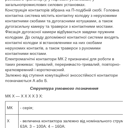
загальнопромислових силових установках.
Конструкція контакторів зібрана на П-подібній скобі. Головна
контактна система містить контактну колодку з нерухомими
контактними скобами та дугогасними котушками, а також
дугогасильну камеру та траверси з контактними мостами.
Фіксація дугогасної камери відбувається завдяки пружним
колодкам. До складу допоміжної контактної системи входять
контактні колодки зі встановленими на них скобами
нерухомих контактів, а також траверси з рухомими
контактними мостами.
Електромагнітні контактори МК 2 призначені для роботи в
таких режимах: тривалий, переривчасто-тривалий, повторно-
кратковремний і короткочасний.
Залежно від ступеня комутаційної зносостійкості контактори
позначаються А або Б.
Структура умовного позначення
МК Х ― Х Х Х Х 3 Х:
МК
- серія;
X
- величина контактора залежно від номінального струму г
63А; 3 – 100А; 4 – 160А;