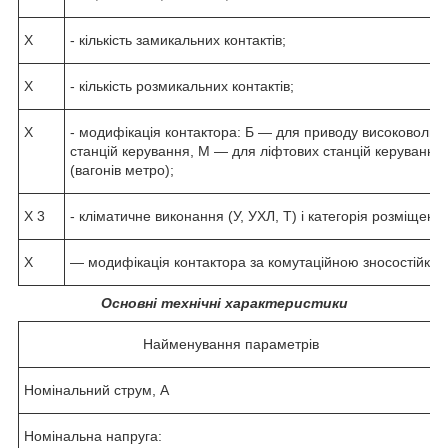
X
- кількість замикальних контактів;
X
- кількість розмикальних контактів;
X
- модифікація контактора: Б — для приводу високовольтн
станцій керування, М — для ліфтових станцій керування
(вагонів метро);
X 3
- кліматичне виконання (У, УХЛ, Т) і категорія розміщен
X
— модифікація контактора за комутаційною зносостійкості
Основні технічні характеристики
Найменування параметрів
Номінальний струм, А
Номінальна напруга: