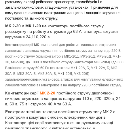
рухомому складі рейкового транспорту, тролейбусів і в
загальнопромислових стаціонарних установках. Призначені для
комутування силових електричних ланцюгів і ланцюгів керування
постійного та змінного струму.
МК 2-20
и
МК 1-20
це контактори постійного струму,
розрахунку на роботу з струмом до 63 А, з напруга котушки
керування 24,110,220 в.
Контактори серії МК
призначені для роботи в силових електричних
ланцюгах і ланцюгах керування постійного струму за напруги до 220 В
постійного струму (крім контакторів МК1-20Д, МКЗ-20Д, МКЗ-20Д, МК1-
30, МК2-30), до 1000 В постійного струму (контактори МК1-20М) і до 380
В змінного струму 50,60 Гц (контактори МК1-20А, Б; МК1-22А, Б; МК1-
30А, Б; МК2-20А, Б; МК2-30А, Б; МК1-20Д; МКЗ-20Д)
загальнопромислових установок, а також для комутування електричних
ланцюгів тепловозів і електровозів на напругу 220 В постійного струму.
Контактори
серії
МК 2-20
постійного струму двополюсні
використовуються в ланцюгах напругою 110 в, 220, 320 в, 24
в, 50 в, 75 в і струмом 40 А та 63 А.
Електромагнітні контактори постійного струму типу МК 2 є
пристроями комутації силових електричних ланцюгів.
Контактори цієї серії застосовуються на рухомому складі
рейкового транспорту, у ліфтових установках, у