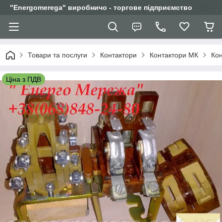
"Еnergomerega" виробничо - торгове підприємство
Товари та послуги
Контактори
Контактори МК
Кон
Ціна з ПДВ