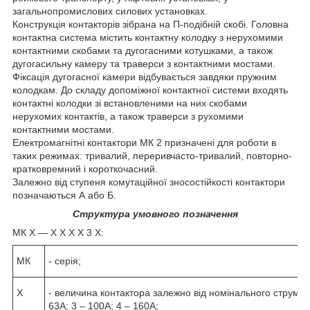
загальнопромислових силових установках.
Конструкція контакторів зібрана на П-подібній скобі. Головна
контактна система містить контактну колодку з нерухомими
контактними скобами та дугогасними котушками, а також
дугогасильну камеру та траверси з контактними мостами.
Фіксація дугогасної камери відбувається завдяки пружним
колодкам. До складу допоміжної контактної системи входять
контактні колодки зі встановленими на них скобами
нерухомих контактів, а також траверси з рухомими
контактними мостами.
Електромагнітні контактори МК 2 призначені для роботи в
таких режимах: тривалий, переривчасто-тривалий, повторно-
кратковремний і короткочасний.
Залежно від ступеня комутаційної зносостійкості контактори
позначаються А або Б.
Структура умовного позначення
МК Х ― Х Х Х Х 3 Х:
МК
- серія;
X
- величина контактора залежно від номінального струму г
63А; 3 – 100А; 4 – 160А;