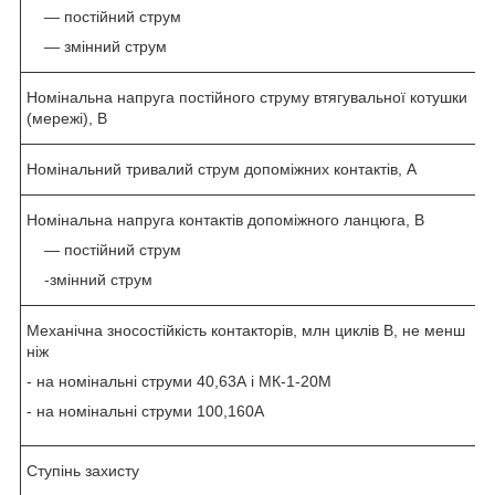
― постійний струм
— змінний струм
Номінальна напруга постійного струму втягувальної котушки
(мережі), В
Номінальний тривалий струм допоміжних контактів, А
Номінальна напруга контактів допоміжного ланцюга, В
― постійний струм
-змінний струм
Механічна зносостійкість контакторів, млн циклів В, не менш
ніж
- на номінальні струми 40,63А і МК-1-20М
- на номінальні струми 100,160А
Ступінь захисту