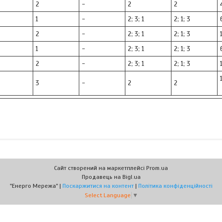
2
-
2
2
1
-
2; 3; 1
2; 1; 3
2
-
2; 3; 1
2; 1; 3
1
-
2; 3; 1
2; 1; 3
2
-
2; 3; 1
2; 1; 3
3
-
2
2
Сайт створений на маркетплейсі
Prom.ua
Продавець на Bigl.ua
"Енерго Мережа" |
Поскаржитися на контент
|
Політика конфіденційності
Select Language
▼