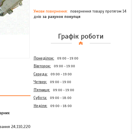
повернення товару протягом 14
днів
за рахунок покупця
Графік роботи
Понеділок
09:00
19:00
Вівторок
09:00
19:00
Середа
09:00
19:00
Четвер
09:00
19:00
Пʼятниця
09:00
19:00
Субота
09:00
18:00
Неділя
09:00
18:00
нарних
вання 24,110,220