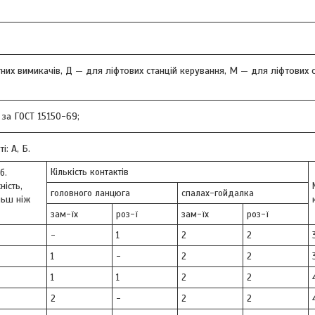
их вимикачів, Д — для ліфтових станцій керування, М — для ліфтових с
 за ГОСТ 15150-69;
: А, Б.
Кількість контактів
б.
ність,
головного ланцюга
спалах-гойдалка
льш ніж
зам-їх
роз-ї
зам-їх
роз-ї
-
1
2
2
1
-
2
2
1
1
2
2
2
-
2
2