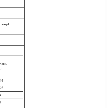
танцій
Маса,
кг
3,6
3,6
4
4