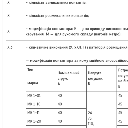
X
- кількість замикальних контактів;
X
- кількість розмикальних контактів;
- модифікація контактора: Б — для приводу високовольтн
X
керування, М — для рухомого складу (вагонів метро);
X 3
- кліматичне виконання (У, УХЛ, Т) і категорія розміщення
— модифікація контактора за комутаційною зносостійкості
Тип
Потре
Номінальний
Напруга
потуж
струм,
котушки,
не бі
марка
А
В
В
МК 1-01
40
45
МК 1-10
40
45
МК 1-11
40
45
24,
75,
МК 1-20
40
45
110,