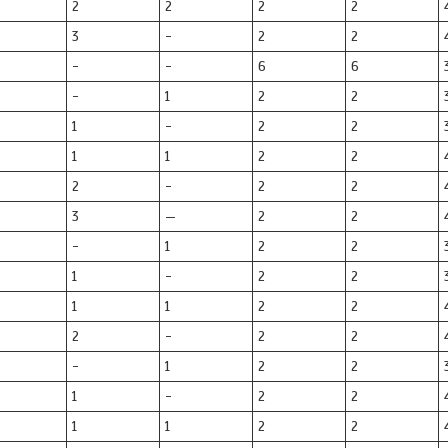
2
2
2
2
3
-
2
2
-
-
6
6
-
1
2
2
1
-
2
2
1
1
2
2
2
-
2
2
3
—
2
2
-
1
2
2
1
-
2
2
1
1
2
2
2
-
2
2
-
1
2
2
1
-
2
2
1
1
2
2