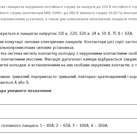
х і ланцюгах керування постійного струму за напруги до 220 В постійного стр
ного струму (контактори МК1-20М) і до 380 В змінного струму 50,60 Гц (контак
нопромислових установок, а також для комутування електричних ланцюгів тепло
ються в ланцюгах напругою 110 в, 220, 320 в, 24 в, 50 В, 75 В і 63А.
и комутації силових електричних ланцюгів. Контактори цієї серії засто
гальнопромислових силових установках.
актна система містить контактну колодку з нерухомими контактними ско
 контактними мостами. Фіксація дугогасної камери відбувається завдя
тні колодки зі встановленими на них скобами нерухомих контактів, а 
жимах: тривалий, переривчасто-тривалий, повторно-кратковремний і кор
чаються А або Б.
ура умовного позначення
оловного ланцюга: 1 - 40А; 2 – 63А; 3 – 100А; 4 – 160А;