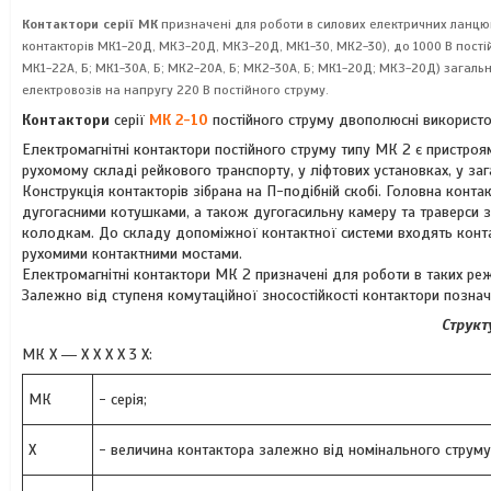
Контактори серії МК
призначені для роботи в силових електричних ланцюга
контакторів МК1-20Д, МКЗ-20Д, МКЗ-20Д, МК1-30, МК2-30), до 1000 В постій
МК1-22А, Б; МК1-30А, Б; МК2-20А, Б; МК2-30А, Б; МК1-20Д; МКЗ-20Д) загаль
електровозів на напругу 220 В постійного струму.
Контактори
серії
МК 2-10
постійного струму двополюсні використову
Електромагнітні контактори постійного струму типу МК 2 є пристроям
рухомому складі рейкового транспорту, у ліфтових установках, у за
Конструкція контакторів зібрана на П-подібній скобі. Головна конт
дугогасними котушками, а також дугогасильну камеру та траверси з
колодкам. До складу допоміжної контактної системи входять контак
рухомими контактними мостами.
Електромагнітні контактори МК 2 призначені для роботи в таких ре
Залежно від ступеня комутаційної зносостійкості контактори позна
Структ
МК Х ― Х Х Х Х 3 Х:
МК
- серія;
X
- величина контактора залежно від номінального струму г