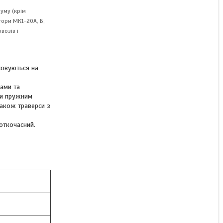
Контактор МК 2-10 63А
уму (крім
110В
тори МК1-20А, Б;
возів і
В наявності
совуються на
від 4 080 ₴
бами та
ки пружним
КУПИТИ
також траверси з
откочасний.