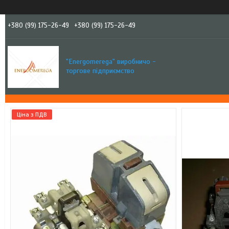
+380 (99) 175-26-49
+380 (99) 175-26-49
"Еnergomerega" виробничо -
торгове підприємство
Ціна з ПДВ