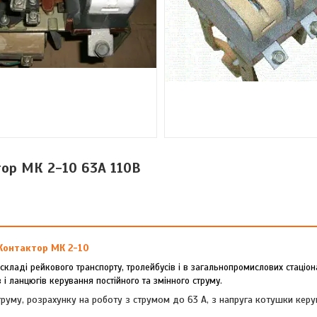
ор МК 2-10 63А 110В
Контактор МК 2-10
складі рейкового транспорту, тролейбусів і в загальнопромислових стаціо
і ланцюгів керування постійного та змінного струму.
труму, розрахунку на роботу з струмом до 63 А, з напруга котушки керу