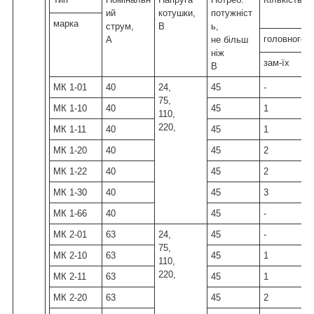
ий
котушки,
потужніст
марка
струм,
В
ь,
головного 
А
не більш
ніж
зам-їх
р
В
МК 1-01
40
24,
45
-
75,
МК 1-10
40
45
1
-
110,
220,
МК 1-11
40
45
1
МК 1-20
40
45
2
-
МК 1-22
40
45
2
МК 1-30
40
45
3
-
МК 1-66
40
45
-
-
МК 2-01
63
24,
45
-
75,
МК 2-10
63
45
1
-
110,
220,
МК 2-11
63
45
1
МК 2-20
63
45
2
-