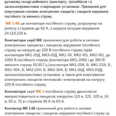
рухомому складі рейкового транспорту, тролейбусів і в
загальнопромислових стаціонарних установках. Призначені для
комутування силових електричних ланцюгів і ланцюгів керування
постійного та змінного струму.
МК 1-66
це контактори постійного струму, розрахунку на
роботу з струмом до 63 А, з напруга котушки керування
24,110,220 в.
Контактори серії МК
призначені для роботи в силових
електричних ланцюгах і ланцюгах керування постійного
струму за напруги до 220 В постійного струму (крім
контакторів МК1-20Д, МКЗ-20Д, МК1-30, МК2-30), МК2-30), до
1000 В постійного струму (контактори МК1-20М) і до 380 В
змінного струму 50,60 Гц (контактори МК1-20А, Б; МК1-22А, Б;
МК1-30А, Б; МК2-20А, Б; МК2-30А, Б; МК1-20Д; МКЗ-20Д)
загальнопромислових установок, а також для комутування
електричних ланцюгів тепловозів і електровозів на напругу
220 В постійного струму.
Контактори
серії
МК 1
постійного струму двополюсні
використовуються в ланцюгах напругою 110 в, 220, 320 в, 24
в, 50 в, 75 в і струмом 40 А та 63 А.
Контактор МК 1-66
призначений для роботи в силових
електричних ланцюгах і ланцюгах керування постійного струму за