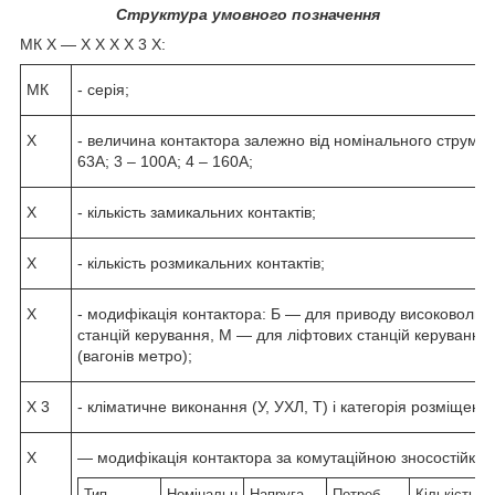
Структура умовного позначення
МК Х ― Х Х Х Х 3 Х:
МК
- серія;
X
- величина контактора залежно від номінального струму г
63А; 3 – 100А; 4 – 160А;
X
- кількість замикальних контактів;
X
- кількість розмикальних контактів;
X
- модифікація контактора: Б — для приводу високовольтн
станцій керування, М — для ліфтових станцій керування
(вагонів метро);
X 3
- кліматичне виконання (У, УХЛ, Т) і категорія розміщен
X
— модифікація контактора за комутаційною зносостійкості
Тип
Номінальн
Напруга
Потреб.
Кількість ко