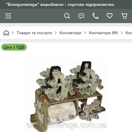
"Еnergomerega" виробничо - торгове підприємство
Товари та послуги
Контактори
Контактори МК
Кон
Ціна з ПДВ