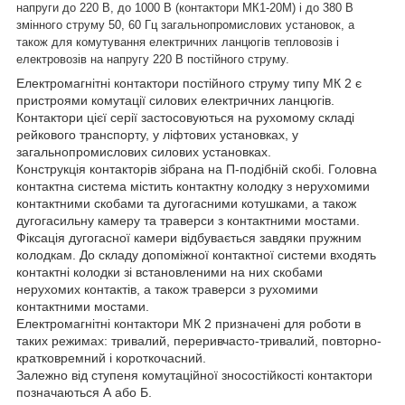
напруги до 220 В, до 1000 В (контактори МК1-20М) і до 380 В
змінного струму 50, 60 Гц загальнопромислових установок, а
також для комутування електричних ланцюгів тепловозів і
електровозів на напругу 220 В постійного струму.
Електромагнітні контактори постійного струму типу МК 2 є
пристроями комутації силових електричних ланцюгів.
Контактори цієї серії застосовуються на рухомому складі
рейкового транспорту, у ліфтових установках, у
загальнопромислових силових установках.
Конструкція контакторів зібрана на П-подібній скобі. Головна
контактна система містить контактну колодку з нерухомими
контактними скобами та дугогасними котушками, а також
дугогасильну камеру та траверси з контактними мостами.
Фіксація дугогасної камери відбувається завдяки пружним
колодкам. До складу допоміжної контактної системи входять
контактні колодки зі встановленими на них скобами
нерухомих контактів, а також траверси з рухомими
контактними мостами.
Електромагнітні контактори МК 2 призначені для роботи в
таких режимах: тривалий, переривчасто-тривалий, повторно-
кратковремний і короткочасний.
Залежно від ступеня комутаційної зносостійкості контактори
позначаються А або Б.