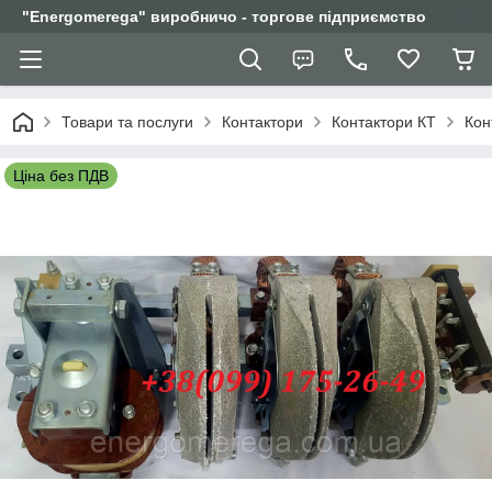
"Еnergomerega" виробничо - торгове підприємство
Товари та послуги
Контактори
Контактори КТ
Кон
Ціна без ПДВ