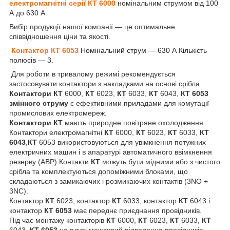
електромагнітні серії КТ 6000
номінальним струмом від 100
А до 630 А.
Вибір продукції нашої компанії — це оптимальне
співвідношення ціни та якості.
Контактор КТ 6053
Номінальний струм — 630 А Кількість
полюсів — 3.
Для роботи в тривалому режимі рекомендується
застосовувати контактори з накладками на основі срібла.
Контактори КТ
6000,
КТ
6023,
КТ
6033,
КТ
6043,
КТ 6053
змінного струму
є ефективними приладами для комутації
промислових електромереж.
Контактори КТ
мають природне повітряне охолодження.
Контактори електромагнітні
КТ
6000,
КТ
6023,
КТ
6033,
КТ
6043
,
КТ
6053 використовуються для увімкнення потужних
електричних машин і в апаратурі автоматичного ввімкнення
резерву (АВР).Контакти
КТ
можуть бути мідними або з чистого
срібла та комплектуються допоміжними блоками, що
складаються з замикаючих і розмикаючих контактів (3NO +
3NC).
Контактор
КТ
6023, контактор
КТ
6033, контактор
КТ
6043 і
контактор
КТ
6053
має переднє приєднання провідників.
Під час монтажу контакторів
КТ
6000,
КТ
6023,
КТ
6033,
КТ
6043,
КТ
6053
на плиті можливий підведення провідників