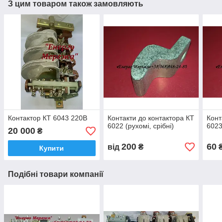
З цим товаром також замовляють
Контактор КТ 6043 220В
Контакти до контактора КТ
Конт
6022 (рухомі, срібні)
6023
20 000
₴
200
60
від
₴
Купити
Подібні товари компанії