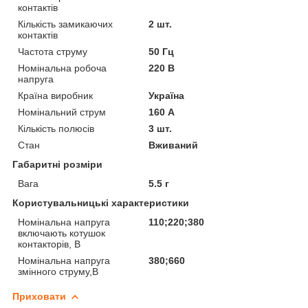
контактів
Кількість замикаючих
2 шт.
контактів
Частота струму
50 Гц
Номінальна робоча
220 В
напруга
Країна виробник
Україна
Номінальний струм
160 А
Кількість полюсів
3 шт.
Стан
Вживаний
Габаритні розміри
Вага
5.5 г
Користувальницькі характеристики
Номінальна напруга
110;220;380
включають котушок
контакторів, B
Номінальна напруга
380;660
змінного струму,В
Приховати