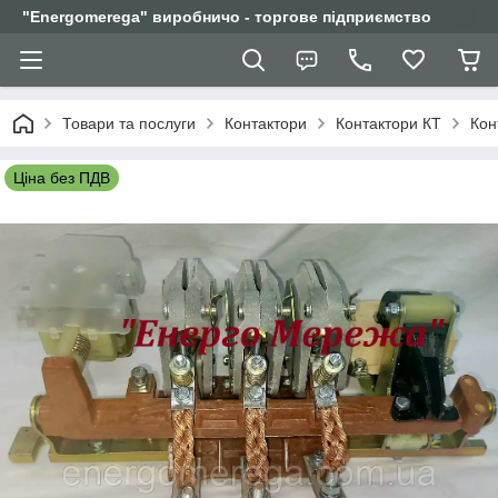
"Еnergomerega" виробничо - торгове підприємство
Товари та послуги
Контактори
Контактори КТ
Кон
Ціна без ПДВ