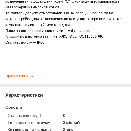
позначенні типу додатковий індекс "С", їх контакти виготовляються з
металокераміки на основі срібла
Контактори допускають встановлення на ізоляційні панелі та на
металеві рейки. Для встановлення на плиту контактори постачаються
комплектно з дистанційними колодками.
Приєднання зовнішніх провідників — універсальне.
Кліматичне виготовлення — У3, ХЛ3, Т3 за ГОСТ15150-69.
Ступінь захисту — IР00.
Приховати
Характеристики
Основні
Ступінь захисту IP
0
Тип керуючого струму
Змінний
Кількість розмикальних
2 шт.