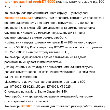
електромагнітні серії КТ 6000
номінальним струмом від 100
А до 630 А.
Контактори електромагнітні змінного струму — у цьому разі
Контактор КТ 6023
з замикальними головними контактами розраховані
на номінальну напругу 380 В змінного струму частоти 50, 60 Гц і
призначені для дистанційного увімкнення та вимкнення силових
електричних ланцюгів у металургічних, кранових та інших
електроприводах з важким режимом роботи.
Номінальна напруга головних контактів, В — 380 змінного струму
частоти 50, 60 Гц. Контактори типу
КТ6023
випускаються з котушками
110,220 і 380 В змінного струму частоти 50 Гц.
Контактори здійснюються з двома замикальними та двома
розмикальними допоміжними контактами.
Два однотипних контакторів з однаковим номінальним струмом
допускають встановлення механічного блокування, що виключає
одночасне їх увімкнення.
Максимальна допустима частота увімкнень за годину-600
для
КТ
6022,
КТ 6023
; 150 для
КТ
6024,
КТ
6025.
Споживана потужність, Вт, не більш ніж -140.
Режим роботи — тривалий, переривчасто-тривалий, повторно-
кратковремний і короткочасний.
Контактори
КТ 6023
, призначені для тривалого режиму роботи, мають у