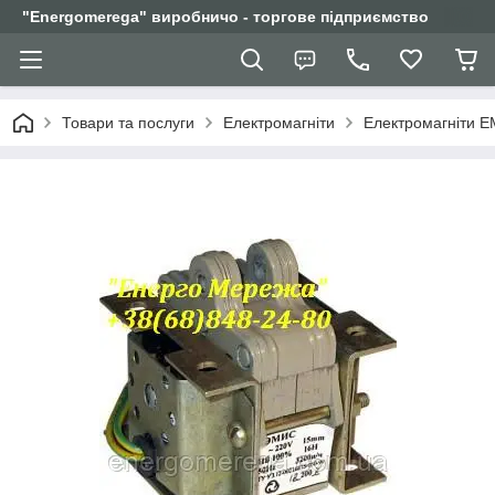
"Еnergomerega" виробничо - торгове підприємство
Товари та послуги
Електромагніти
Електромагніти Е