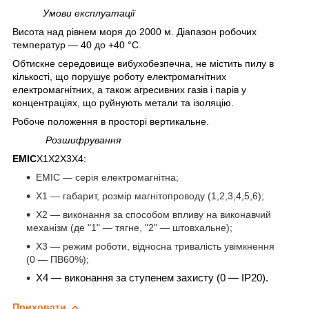
Умови експлуатації
Висота над рівнем моря до 2000 м. Діапазон робочих
температур — 40 до +40 °C.
Обтискне середовище вибухобезпечна, не містить пилу в
кількості, що порушує роботу електромагнітних
електромагнітних, а також агресивних газів і парів у
концентраціях, що руйнують метали та ізоляцію.
Робоче положення в просторі вертикальне.
Розшифрування
ЕМІС
Х1Х2Х3Х4:
ЕМІС — серія електромагнітна;
Х1 — габарит, розмір магнітопроводу (1,2,3,4,5,6);
Х2 — виконання за способом впливу на виконавчий
механізм (де "1" — тягне, "2" — штовхальне);
Х3 — режим роботи, відносна тривалість увімкнення
(0 — ПВ60%);
Х4 — виконання за ступенем захисту (0 — IP20).
Приховати