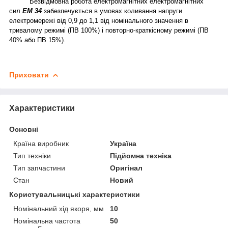
Безвідмовна робота електромагнітних електромагнітних
сил
ЕМ 34
забезпечується в умовах коливання напруги
електромережі від 0,9 до 1,1 від номінального значення в
тривалому режимі (ПВ 100%) і повторно-краткісному режимі (ПВ
40% або ПВ 15%).
Приховати
Характеристики
Основні
Країна виробник
Україна
Тип техніки
Підйомна техніка
Тип запчастини
Оригінал
Стан
Новий
Користувальницькі характеристики
Номінальний хід якоря, мм
10
Номінальна частота
50