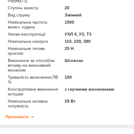
струму,Гц
Ступінь захисту
20
Вид струму
Змінний
Номінальна частота
1500
включ. годину
Умови експлуатації
УХЛ 4, У3, Т3
Номінальна напруга
110, 220, 380
Номінальне тягове
25 Н
зусилля
Виконання за способом
Штовхає
впливу на виконавчий
механізм
Тривалість включення,ПВ
100
%
Конструктивне виконання
з гнучкими висновками
котушки
Номінальна активна
29 Вт
потужність
Приховати