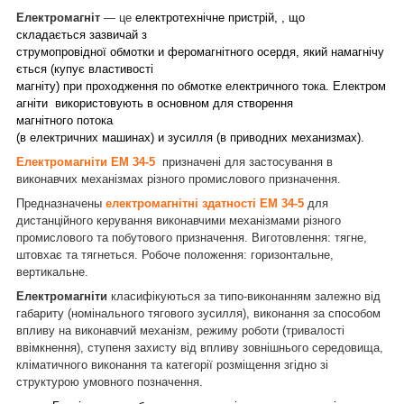
Електромагніт
— це
електротехнічне пристрій, , що
складається зазвичай з
струмопровідної обмотки и феромагнітного осердя, який намагнічу
ється (купує властивості
магніту) при проходження по обмотке електричного тока. Електром
агніти використовують в основном для створення
магнітного потока
(в електричних машинах) и зусилля (в приводних механизмах).
Електромагніти ЕМ 34-5
призначені для застосування в
виконавчих механізмах різного промислового призначення.
Предназначены
електромагнітні здатності ЕМ 34-5
для
дистанційного керування виконавчими механізмами різного
промислового та побутового призначення. Виготовлення: тягне,
штовхає та тягнеться. Робоче положення: горизонтальне,
вертикальне.
Електромагніти
класифікуються за типо-виконанням залежно від
габариту (номінального тягового зусилля), виконання за способом
впливу на виконавчий механізм, режиму роботи (тривалості
ввімкнення), ступеня захисту від впливу зовнішнього середовища,
кліматичного виконання та категорії розміщення згідно зі
.
структурою умовного позначення