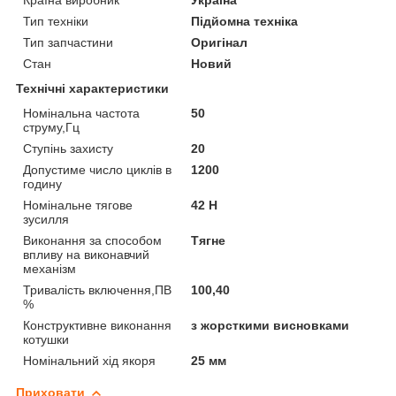
Тип техніки
Підйомна техніка
Тип запчастини
Оригінал
Стан
Новий
Технічні характеристики
Номінальна частота
50
струму,Гц
Ступінь захисту
20
Допустиме число циклів в
1200
годину
Номінальне тягове
42 Н
зусилля
Виконання за способом
Тягне
впливу на виконавчий
механізм
Тривалість включення,ПВ
100,40
%
Конструктивне виконання
з жорсткими висновками
котушки
Номінальний хід якоря
25 мм
Приховати