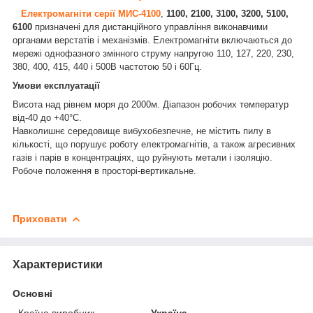
Електромагніти серії МИС-4100
,
1100,
2100, 3100, 3200, 5100,
6100
призначені для дистанційного управління виконавчими
органами верстатів і механізмів. Електромагніти включаються до
мережі однофазного змінного струму напругою 110, 127, 220, 230,
380, 400, 415, 440 і 500В частотою 50 і 60Гц.
Умови експлуатації
Висота над рівнем моря до 2000м. Діапазон робочих температур
від-40 до +40°С.
Навколишнє середовище вибухобезпечне, не містить пилу в
кількості, що порушує роботу електромагнітів, а також агресивних
газів і парів в концентраціях, що руйнують метали і ізоляцію.
Робоче положення в просторі-вертикальне.
Приховати
Характеристики
Основні
Країна виробник
Україна