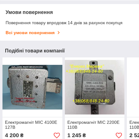
Умови повернення
Повернення товару впродовж 14 днів за рахунок покупця
Всі умови повернення
Подібні товари компанії
Електромагніт МІС 4100Е
Електромагніт МІС 2200Е
Елек
127В
110В
110
4 200
1 245
2 5
₴
₴