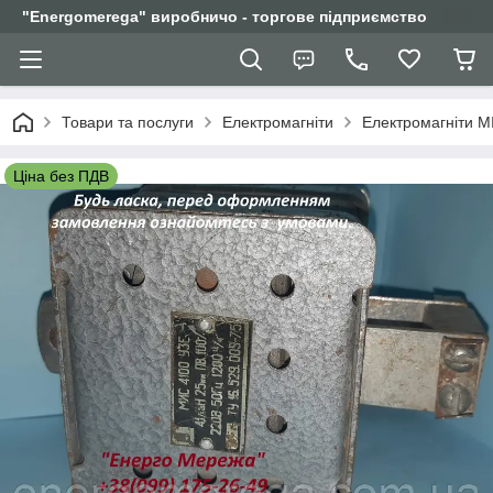
"Еnergomerega" виробничо - торгове підприємство
Товари та послуги
Електромагніти
Електромагніти М
Ціна без ПДВ