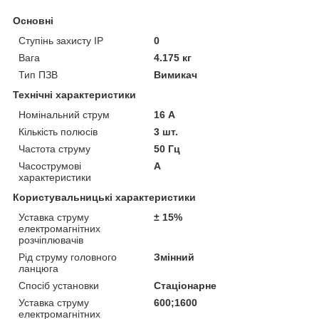
Основні
Ступінь захисту IP
0
Вага
4.175 кг
Тип ПЗВ
Вимикач
Технічні характеристики
Номінальний струм
16 А
Кількість полюсів
3 шт.
Частота струму
50 Гц
Часострумові
А
характеристики
Користувальницькі характеристики
Уставка струму
± 15%
електромагнітних
розчіплювачів
Рід струму головного
Змінний
ланцюга
Спосіб установки
Стаціонарне
Уставка струму
600;1600
електромагнітних