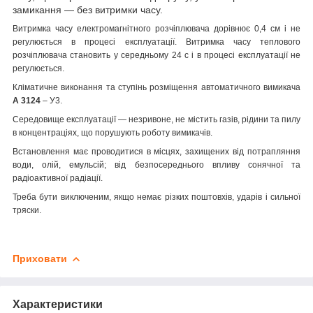
замикання — без витримки часу.
Витримка часу електромагнітного розчіплювача дорівнює 0,4 см і не
регулюється в процесі експлуатації. Витримка часу теплового
розчіплювача становить у середньому 24 с і в процесі експлуатації не
регулюється.
Кліматичне виконання та ступінь розміщення автоматичного вимикача
А 3124
– У3.
Середовище експлуатації — незривоне, не містить газів, рідини та пилу
в концентраціях, що порушують роботу вимикачів.
Встановлення має проводитися в місцях, захищених від потрапляння
води, олій, емульсій; від безпосереднього впливу сонячної та
радіоактивної радіації.
Треба бути виключеним, якщо немає різких поштовхів, ударів і сильної
тряски.
Приховати
Характеристики