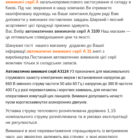
вимикачі серії А
загальнопромислового застосування зі складу в
Києві
.
Під час звернення в нашу компанію Ви отримаєте
кваліфіковану відповідь на Ваше запитання,будем раді Вам
допомогти у виконанні поставлених завдань.Широкий і якісний
асортимент цієї продукції приємно здивують
Вас.Вибір
автоматичних вимикачів серії А 3100
Наш магазин —
це оптимальне співвідношення ціни та якості.
Шанувані гості нашого магазину додаємо до Вашої
інформації:
автоматичні вимикачі серії А 31
зняті з
виробництва.Постачання автоматичних вимикачів цієї серії
можливе тільки зі складських запасів.
Автоматично вимикачі серії А3124
У3 призначені для максимального
струмового захисту електричних мереж і встановлення напругою до
660 В змінного струму частоти 50 або 60 Гц і напругою до 380 В частоти
400 Гц у разі перевантажень і коротких замикань, для нечастих
оперативних комутацій цих ланцюгів. Вимикачі допускають нечасті
пуски короткозамкнутих асинхронних двигунів.
Уставка струму теплового розчіплювача дорівнює 1,15
номінального струму розчіплювача та в умовах експлуатації
не регулюється.
Вимикачі в зоні перевантаження спрацьовують із витримкою
часу, що зворотно залежить від струму, у зоні короткого