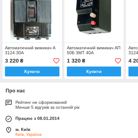
Автоматичний вимикач А
Автоматичний вимикач АП
Авто
3124 30А
50Б 3МТ 40А
3124
3 220
1 320
4 2
₴
₴
Купити
Купити
Про нас
Рейтинг не сформований
Менше 5 відгуків за останній рік
Працює з 08.01.2014
м. Київ
Київ, Україна