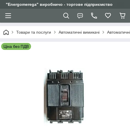
"Еnergomerega" виробничо - торгове підприємство
Товари та послуги
Автоматичні вимикачі
Автоматичні
Ціна без ПДВ