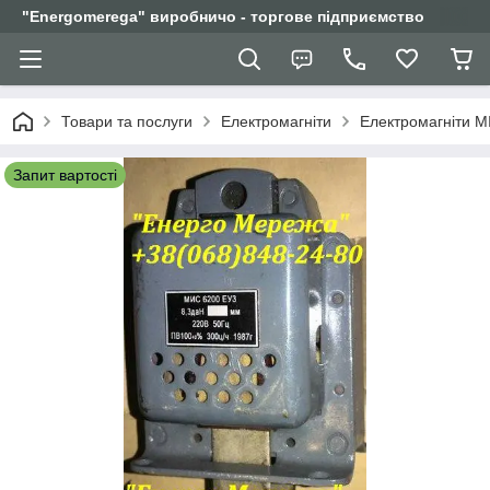
"Еnergomerega" виробничо - торгове підприємство
Товари та послуги
Електромагніти
Електромагніти М
Запит вартості