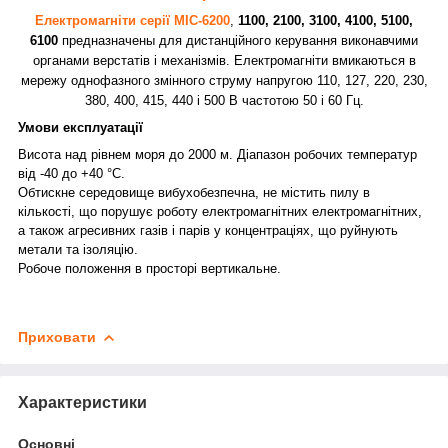
Електромагніти серії МІС-6200
,
1100,
2100, 3100, 4100, 5100,
6100
предназначены для дистанційного керування виконавчими
органами верстатів і механізмів. Електромагніти вмикаються в
мережу однофазного змінного струму напругою 110, 127, 220, 230,
380, 400, 415, 440 і 500 В частотою 50 і 60 Гц.
Умови експлуатації
Висота над рівнем моря до 2000 м. Діапазон робочих температур
від -40 до +40 °C.
Обтискне середовище вибухобезпечна, не містить пилу в
кількості, що порушує роботу електромагнітних електромагнітних,
а також агресивних газів і парів у концентраціях, що руйнують
метали та ізоляцію.
Робоче положення в просторі вертикальне.
Приховати
Характеристики
Основні