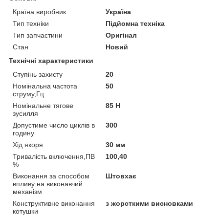
Країна виробник
Україна
Тип техніки
Підйомна техніка
Тип запчастини
Оригінал
Стан
Новий
Технічні характеристики
Ступінь захисту
20
Номінальна частота
50
струму,Гц
Номінальне тягове
85 Н
зусилля
Допустиме число циклів в
300
годину
Хід якоря
30 мм
Тривалість включення,ПВ
100,40
%
Виконання за способом
Штовхає
впливу на виконавчий
механізм
Конструктивне виконання
з жорсткими висновками
котушки