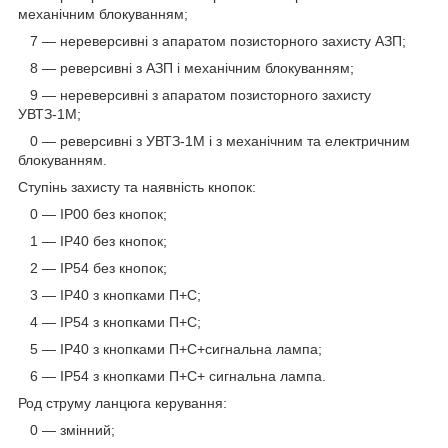
механічним блокуванням;
7 — нереверсивні з апаратом позисторного захисту АЗП;
8 — реверсивні з АЗП і механічним блокуванням;
9 — нереверсивні з апаратом позисторного захисту
УВТЗ-1М;
0 — реверсивні з УВТЗ-1М і з механічним та електричним
блокуванням.
Ступінь захисту та наявність кнопок:
0 — IP00 без кнопок;
1 — IP40 без кнопок;
2 — IP54 без кнопок;
3 — IP40 з кнопками П+С;
4 — IP54 з кнопками П+С;
5 — IP40 з кнопками П+С+сигнальна лампа;
6 — IP54 з кнопками П+С+ сигнальна лампа.
Род струму ланцюга керування:
0 — змінний;