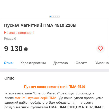
Пускач магнітний ПМА 4510 220В
Немає в наявності
Роздріб
9 130
₴
Опис
Характеристики
Доставка
Оплата
Умови п
Опис
Пускач електромагнітний ПМА 45
10
Інтернет-магазин "Energo Merega" реалізує со склада в
Киеве
магнітні пускачі серії ПМА
. До вашої уваги пропонуємо
широкий вибір необхідного Вам обладнання — у цьому
розділі
магнітні пускатели ПМА
:
ПМА
3100
,
ПМА
3102
,
ПМА
3