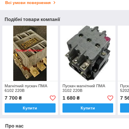
Всі умови повернення
Подібні товари компанії
Магнітний пускач ПМА
Пускач магнітний ПМА
Пуск
6102 220В
3102 220В
5202
7 700
1 680
7 5
₴
₴
Купити
Купити
Про нас