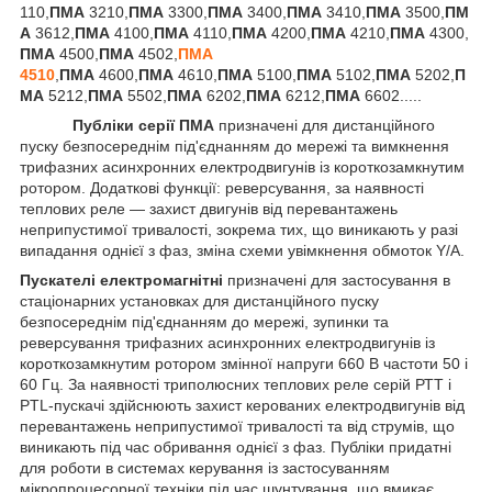
110,
ПМА
3210,
ПМА
3300,
ПМА
3400,
ПМА
3410,
ПМА
3500,
ПМ
А
3612,
ПМА
4100,
ПМА
4110,
ПМА
4200,
ПМА
4210,
ПМА
4300,
ПМА
4500,
ПМА
4502,
ПМА
4510
,
ПМА
4600,
ПМА
4610,
ПМА
5100,
ПМА
5102,
ПМА
5202,
П
МА
5212,
ПМА
5502,
ПМА
6202,
ПМА
6212,
ПМА
6602.....
Публіки серії ПМА
призначені для дистанційного
пуску безпосереднім під'єднанням до мережі та вимкнення
трифазних асинхронних електродвигунів із короткозамкнутим
ротором. Додаткові функції: реверсування, за наявності
теплових реле — захист двигунів від перевантажень
неприпустимої тривалості, зокрема тих, що виникають у разі
випадання однієї з фаз, зміна схеми увімкнення обмоток Y/A.
Пускателі електромагнітні
призначені для застосування в
стаціонарних установках для дистанційного пуску
безпосереднім під'єднанням до мережі, зупинки та
реверсування трифазних асинхронних електродвигунів із
короткозамкнутим ротором змінної напруги 660 В частоти 50 і
60 Гц. За наявності триполюсних теплових реле серій РТТ і
PTL-пускачі здійснюють захист керованих електродвигунів від
перевантажень неприпустимої тривалості та від струмів, що
виникають під час обривання однієї з фаз. Публіки придатні
для роботи в системах керування із застосуванням
мікропроцесорної техніки під час шунтування, що вмикає