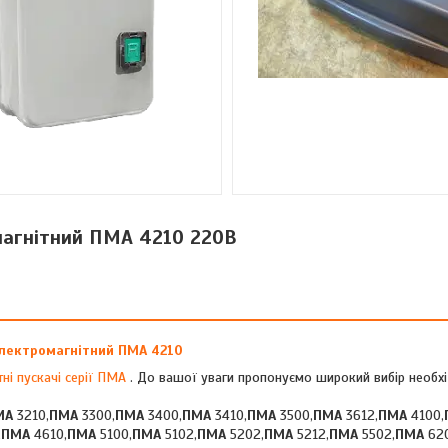
магнітний ПМА 4210 220В
лектромагнітний ПМА 4210
тні пускачі серії ПМА
. До вашої уваги пропонуємо широкий вибір необх
МА
3210,
ПМА
3300,
ПМА
3400,
ПМА
3410,
ПМА
3500,
ПМА
3612,
ПМА
4100,
,
ПМА
4610,
ПМА
5100,
ПМА
5102,
ПМА
5202,
ПМА
5212,
ПМА
5502,
ПМА
62