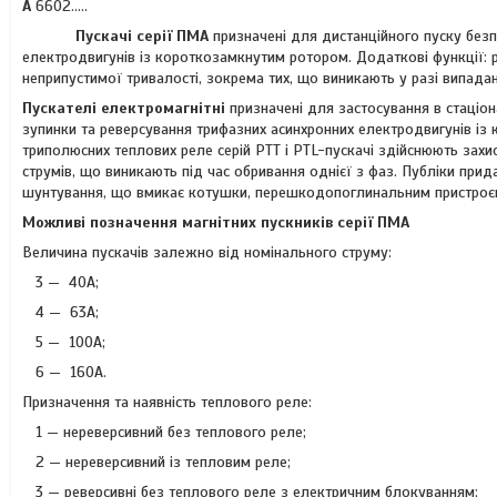
А
6602.....
Пускачі серії ПМА
призначені для дистанційного пуску без
електродвигунів із короткозамкнутим ротором. Додаткові функції: р
неприпустимої тривалості, зокрема тих, що виникають у разі випадан
Пускателі електромагнітні
призначені для застосування в стаціон
зупинки та реверсування трифазних асинхронних електродвигунів із 
триполюсних теплових реле серій РТТ і PTL-пускачі здійснюють захи
струмів, що виникають під час обривання однієї з фаз. Публіки прид
шунтування, що вмикає котушки, перешкодопоглинальним пристроєм 
Можливі позначення магнітних пускників серії ПМА
Величина пускачів залежно від номінального струму:
3 — 40А;
4 — 63А;
5 — 100А;
6 — 160А.
Призначення та наявність теплового реле:
1 — нереверсивний без теплового реле;
2 — нереверсивний із тепловим реле;
3 — реверсивні без теплового реле з електричним блокуванням;