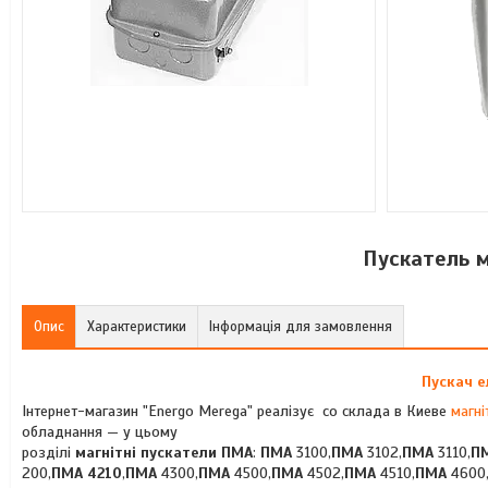
Пускатель 
Опис
Характеристики
Інформація для замовлення
Пускач е
Інтернет-магазин "Energo Merega" реалізує со склада в Киеве
магні
обладнання — у цьому
розділі
магнітні пускатели ПМА
:
ПМА
3100
,
ПМА
3102,
ПМА
3110,
П
200,
ПМА
4210
,
ПМА
4300,
ПМА
4500,
ПМА
4502,
ПМА
4510,
ПМА
4600