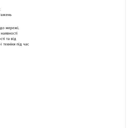
х
нтажень
Немає в наявності
4 700 ₴
 до мережі,
 наявності
ті та від
 техніки під час