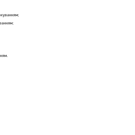
окуванням;
ванням;
ням.