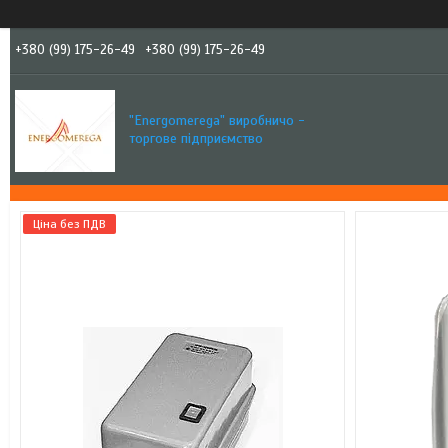
+380 (99) 175-26-49
+380 (99) 175-26-49
"Еnergomerega" виробничо -
торгове підприємство
Ціна без ПДВ