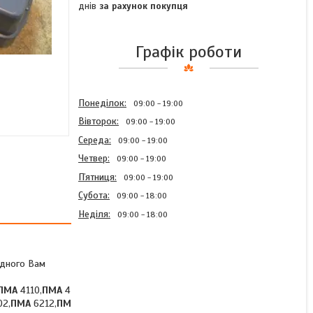
днів
за рахунок покупця
Графік роботи
Понеділок
09:00
19:00
Вівторок
09:00
19:00
Середа
09:00
19:00
Четвер
09:00
19:00
Пʼятниця
09:00
19:00
Субота
09:00
18:00
Неділя
09:00
18:00
ідного Вам
ПМА
4110,
ПМА
4
Пускатель магнітний ПМА
02,
ПМА
6212,
ПМ
4210 220В