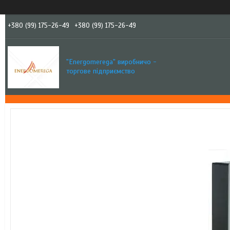
+380 (99) 175-26-49
+380 (99) 175-26-49
"Еnergomerega" виробничо -
торгове підприємство