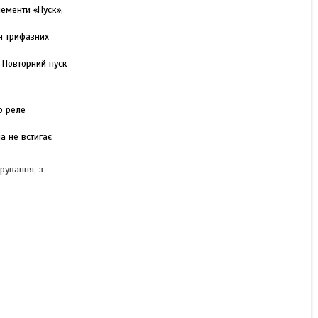
лементи «Пуск»,
Пускач магнітний ПМЛ
4210
я трифазних
. Повторний пуск
В наявності
6 400 ₴
о реле
а не встигає
КУПИТИ
рування, з