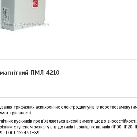
 магнітний ПМЛ 4210
сування трифазних асинхронних електродвигунів із короткозамкнути
мої тривалості.
тних пускчиків пред'являються високі вимоги щодо зносостійкості
різним ступенем захисту від дотиків і зовнішніх впливів (IP00, IP20, I
9 і ГОСТ 15543.1-89.