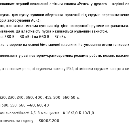
нопках: перший виконаний є тільки кнопка «Реле», у другого — керівні е
вують для пуску, зупинки обертання, протекції від струмів перевантаженн
рія застосування АС-3).
нш, контактна система пускача під дією поворотної пружини витрачається
влення. Ця властивість пуска називається нульовим захистом.
на 380 В — 30 кВт і на 660 В — 37 кВт.
е, створене на основі біметалевої пластини. Регулювання втоми тепловог
виникають у разі повторно-кратковремних режимів роботи, позаяк пластин
 з тепловим реле, зі ступенем захисту IP54, зі змінним струмом ланцюга ке
 220, 230, 240, 380, 400, 415, 500, 660 50гц.
и 380, 550, 660 —
60, 60, 40
зі зносостійкості А,Б, В млн циклів-
А 16/2,0 Б 10/1,0
включень за годину —
3600/1200