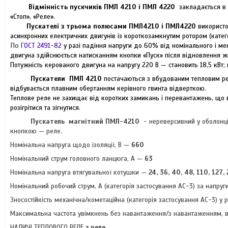
Відмінність пускчиків ПМЛ 4210 і ПМЛ 4220
закладається в к
«Стоп», «Реле».
Пускателі з трьома полюсами ПМЛ4210 і ПМЛ4220
використо
асинхронних електричних двигунів із короткозамкнутим ротором (катего
По
ГОСТ 2491-82
у разі падіння напруги до 60% від номінального і ме
двигуна здійснюється натисканням кнопки «Пуск» після відновлення жи
Потужність керованого двигуна на напругу 220 В — становить 18,5 кВт; 
Пускатели ПМЛ 4210
постачаються з вбудованим тепловим рел
відбувається плавним обертанням керівного гвинта відверткою.
Теплове реле не захищає від коротких замикань і перевантажень, що 
розігрітися та зігнутися.
Пускатель
магнітний
ПМЛ-4210
-
нереверсивний у оболонці,
кнопкою — реле.
Номінальна напруга щодо ізоляції, В —
660
Номінальний струм головного ланцюга, А —
63
Номінальна напруга втягувальної котушки —
24, 36, 40, 48, 110, 127,
Номінальний робочий струм, А (категорія застосування АС-3) за напруг
Зносостійкість механічна/кометаційна (категорія застосування АС-3) у ра
Максимальна частота увімкнень без навантаження/з навантаженням, 
НАЛИЧІ ТЕПЛОВОГО РЕЛЕ
з реле