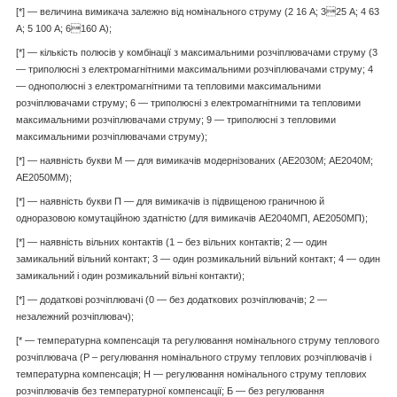
[*] — величина вимикача залежно від номінального струму (2 16 А; 325 А; 4 63
А; 5 100 А; 6160 А);
[*] — кількість полюсів у комбінації з максимальними розчіплювачами струму (3
— триполюсні з електромагнітними максимальними розчіплювачами струму; 4
— однополюсні з електромагнітними та тепловими максимальними
розчіплювачами струму; 6 — триполюсні з електромагнітними та тепловими
максимальними розчіплювачами струму; 9 — триполюсні з тепловими
максимальними розчіплювачами струму);
[*] — наявність букви М — для вимикачів модернізованих (АЕ2030М; АЕ2040М;
АЕ2050ММ);
[*] — наявність букви П — для вимикачів із підвищеною граничною й
одноразовою комутаційною здатністю (для вимикачів АЕ2040МП, АЕ2050МП);
[*] — наявність вільних контактів (1 – без вільних контактів; 2 — один
замикальний вільний контакт; 3 — один розмикальний вільний контакт; 4 — один
замикальний і один розмикальний вільні контакти);
[*] — додаткові розчіплювачі (0 — без додаткових розчіплювачів; 2 —
незалежний розчіплювач);
[* — температурна компенсація та регулювання номінального струму теплового
розчіплювача (Р – регулювання номінального струму теплових розчіплювачів і
температурна компенсація; Н — регулювання номінального струму теплових
розчіплювачів без температурної компенсації; Б — без регулювання