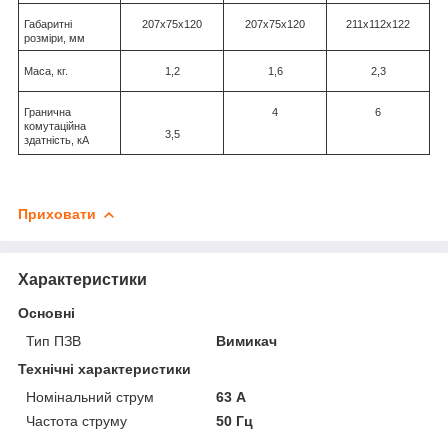
Габаритні
207х75х120
207х75х120
211х112х122
розміри, мм
Маса, кг.
1,2
1,6
2,3
Гранична
4
6
комутаційна
3,5
здатність, кА
Приховати
Характеристики
Основні
Тип ПЗВ
Вимикач
Технічні характеристики
Номінальний струм
63 А
Частота струму
50 Гц