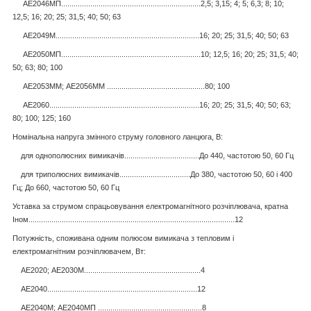
АЕ2046МП...................................................................2,5; 3,15; 4; 5; 6,3; 8; 10;
12,5; 16; 20; 25; 31,5; 40; 50; 63
АЕ2049М.....................................................................16; 20; 25; 31,5; 40; 50; 63
АЕ2050МП...................................................................10; 12,5; 16; 20; 25; 31,5; 40;
50; 63; 80; 100
АЕ2053ММ;
АЕ2056ММ
...............................................80; 100
АЕ2060........................................................................16; 20; 25; 31,5; 40; 50; 63;
80; 100; 125; 160
Номінальна напруга змінного струму головного ланцюга, В:
для однополюсних вимикачів....................................До 440, частотою 50, 60 Гц
для триполюсних вимикачів..................................До 380, частотою 50, 60 і 400
Гц; До 660, частотою 50, 60 Гц
Уставка за струмом спрацьовування електромагнітного розчіплювача, кратна
Iном...................................................................................................12
Потужність, споживана одним полюсом вимикача з тепловим і
електромагнітним розчіплювачем, Вт:
АЕ2020; АЕ2030М........................................................4
АЕ2040........................................................................12
АЕ2040М; АЕ2040МП ..................................................8