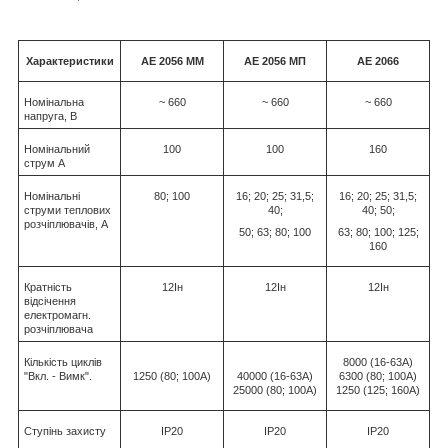
Характеристики
АЕ 2056 ММ
АЕ 2056 МП
АЕ 2066
Номінальна
~ 660
~ 660
~ 660
напруга, В
Номінальний
100
100
160
струм A
Номінальні
80; 100
16; 20; 25; 31,5;
16; 20; 25; 31,5;
струми теплових
40;
40; 50;
розчіплювачів, А
50; 63; 80; 100
63; 80; 100; 125;
160
Кратність
12Iн
12Iн
12Iн
відсічення
електромагн.
розчіплювача
Кількість циклів
8000 (16-63А)
"Вкл. - Вимк".
1250 (80; 100А)
40000 (16-63А)
6300 (80; 100А)
25000 (80; 100А)
1250 (125; 160А)
Ступінь захисту
IР20
IР20
IР20