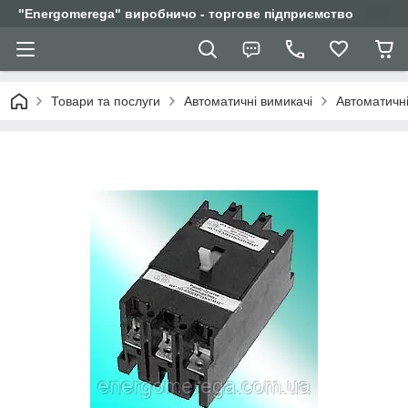
"Еnergomerega" виробничо - торгове підприємство
Товари та послуги
Автоматичні вимикачі
Автоматичні