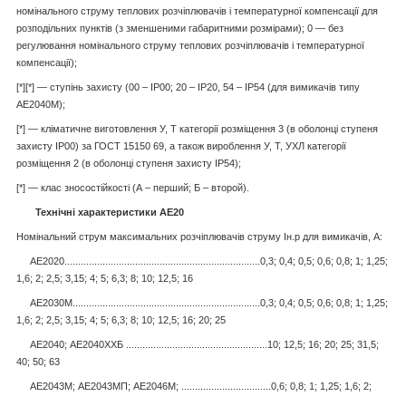
номінального струму теплових розчіплювачів і температурної компенсації для
розподільних пунктів (з зменшеними габаритними розмірами); 0 — без
регулювання номінального струму теплових розчіплювачів і температурної
компенсації);
[*][*] — ступінь захисту (00 – IР00; 20 – IР20, 54 – IР54 (для вимикачів типу
АЕ2040М);
[*] — кліматичне виготовлення У, Т категорії розміщення 3 (в оболонці ступеня
захисту IР00) за ГОСТ 15150 69, а також вироблення У, Т, УХЛ категорії
розміщення 2 (в оболонці ступеня захисту IP54);
[*] — клас зносостійкості (А – перший; Б – второй).
Технічні характеристики
АЕ20
Номінальний струм максимальних розчіплювачів струму Iн.p для вимикачів, А:
АЕ2020........................................................................0,3; 0,4; 0,5; 0,6; 0,8; 1; 1,25;
1,6; 2; 2,5; 3,15; 4; 5; 6,3; 8; 10; 12,5; 16
АЕ2030М.....................................................................0,3; 0,4; 0,5; 0,6; 0,8; 1; 1,25;
1,6; 2; 2,5; 3,15; 4; 5; 6,3; 8; 10; 12,5; 16; 20; 25
АЕ2040; АЕ2040ХХБ ....................................................10; 12,5; 16; 20; 25; 31,5;
40; 50; 63
АЕ2043М; АЕ2043МП; АЕ2046М; .................................0,6; 0,8; 1; 1,25; 1,6; 2;