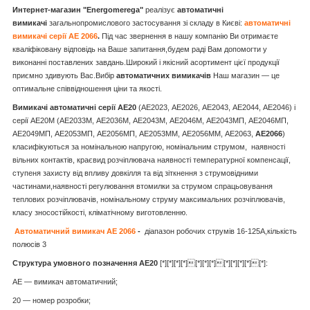
Интернет-магазин "Energomerega"
реалізує
автоматичні
вимикачі
загальнопромислового застосування зі складу в Києві:
автоматичні
вимикачі серії АЕ 2066
.
Під час звернення в нашу компанію Ви отримаєте
кваліфіковану відповідь на Ваше запитання,будем раді Вам допомогти у
виконанні поставлених завдань.Широкий і якісний асортимент цієї продукції
приємно здивують Вас.Вибір
автоматичних вимикачів
Наш магазин — це
оптимальне співвідношення ціни та якості.
Вимикачі автоматичні серії АЕ20
(АЕ2023, АЕ2026, АЕ2043,
АЕ2044, АЕ2046) і
серії АЕ20М (АЕ2033М, АЕ2036М, АЕ2043М, АЕ2046М, АЕ2043МП, АЕ2046МП,
АЕ2049МП, АЕ2053МП, АЕ2056МП, АЕ2053ММ, АЕ2056ММ, АЕ2063,
АЕ2066
)
класифікуються за номінальною напругою, номінальним струмом, наявності
вільних контактів,
краєвид розчіплювача
наявності температурної компенсації,
ступеня захисту від впливу довкілля та від зіткнення з струмовідними
частинами,
наявності регулювання втомилки за струмом спрацьовування
теплових розчіплювачів,
номінальному струму максимальних розчіплювачів,
класу зносостійкості, кліматічному виготовленню.
Автоматичний вимикач АЕ 2066
-
діапазон робочих струмів 16-125А,кількість
полюсів 3
Структура умовного позначення АЕ20
[*][*][*][*][*][*][*][*][*][*][*][*]:
АЕ — вимикач автоматичний;
20 — номер розробки;