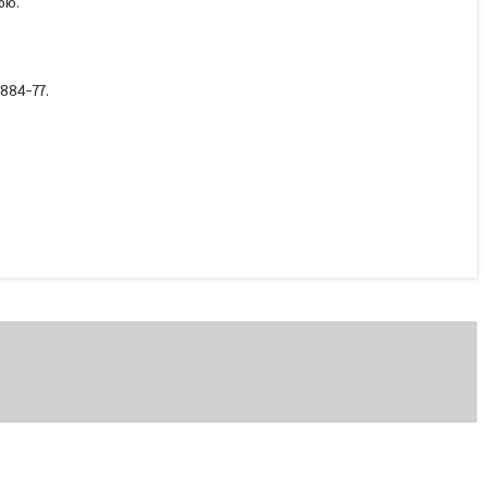
ою.
Контакти до контактора
КТ 6023 (рухомі, срібні)
884-77.
Немає в наявності
від 200 ₴