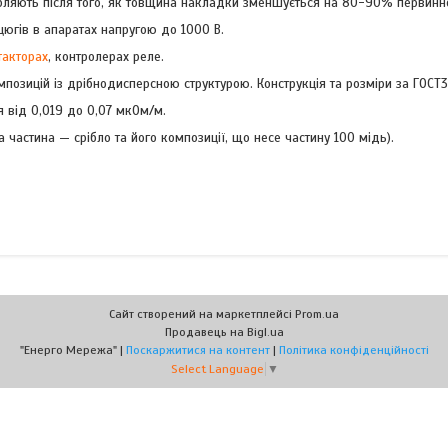
робляють після того, як товщина накладки зменшується на 80-90% первинн
югів в апаратах напругою до 1000 В.
такторах
, контролерах реле.
озицій із дрібнодисперсною структурою. Конструкція та розміри за ГОСТ3
 від 0,019 до 0,07 мкОм/м.
астина — срібло та його композиції, що несе частину 100 мідь).
Сайт створений на маркетплейсі
Prom.ua
Продавець на Bigl.ua
"Енерго Мережа" |
Поскаржитися на контент
|
Політика конфіденційності
Select Language
▼