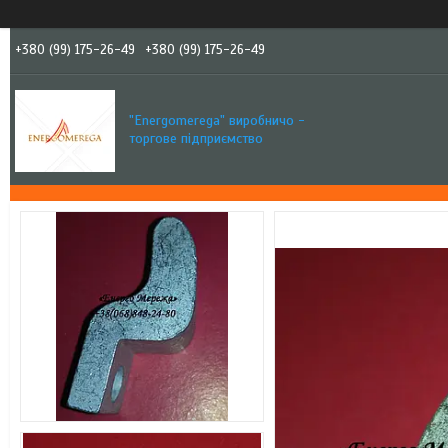
+380 (99) 175-26-49
+380 (99) 175-26-49
"Еnergomerega" виробничо -
торгове підприємство