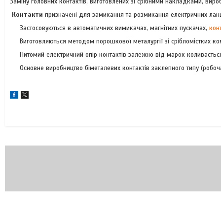
Заміну головних контактів, виготовлених зі срібними накладками, ви
Контакти
призначені для замикання та розмикання електричних ланц
Застосовуються в автоматичних вимикачах, магнітних пускачах,
кон
Виготовляються методом порошкової металургії зі срібломістких комп
Питомий електричний опір контактів залежно від марок коливається
Основне виробництво біметалевих контактів заклепного типу (робоча ч