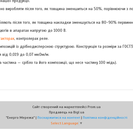
 нашої продукції.
хідно виробляти після того, як товщина зменшиться на 50%, порівнюючи з 
робляють після того, як товщина накладки зменшується на 80-90% первинн
югів в апаратах напругою до 1000 В.
такторах
, контролерах реле.
озицій із дрібнодисперсною структурою. Конструкція та розміри за ГОСТ3
 від 0,019 до 0,07 мкОм/м.
астина — срібло та його композиції, що несе частину 100 мідь).
Сайт створений на маркетплейсі
Prom.ua
Продавець на Bigl.ua
"Енерго Мережа" |
Поскаржитися на контент
|
Політика конфіденційності
Select Language
▼