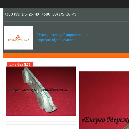
+380 (99) 175-26-49
+380 (99) 175-26-49
"Еnergomerega" виробничо -
торгове підприємство
Ціна без ПДВ