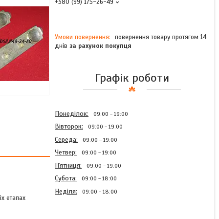
+380 (99) 175-26-49
повернення товару протягом 14
днів
за рахунок покупця
Графік роботи
Понеділок
09:00
19:00
Вівторок
09:00
19:00
Середа
09:00
19:00
Четвер
09:00
19:00
Пʼятниця
09:00
19:00
Субота
09:00
18:00
Неділя
09:00
18:00
іх етапах