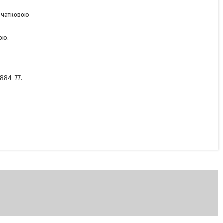
початковою
Контакти МК 2-10
(рухомі, срібні)
ою.
В наявності
884-77.
378 ₴
КУПИТИ