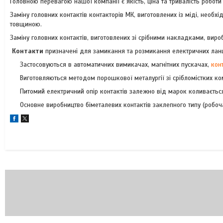
Головною перевагою нашої компанії є якість, ціна та тривалість роботи
Заміну головних контактів контакторів МК, виготовлених із міді, необ
товщиною.
Заміну головних контактів, виготовлених зі срібними накладками, ви
Контакти
призначені для замикання та розмикання електричних ланц
Застосовуються в автоматичних вимикачах, магнітних пускачах,
кон
Виготовляються методом порошкової металургії зі срібломістких комп
Питомий електричний опір контактів залежно від марок коливається
Основне виробництво біметалевих контактів заклепного типу (робоча ч