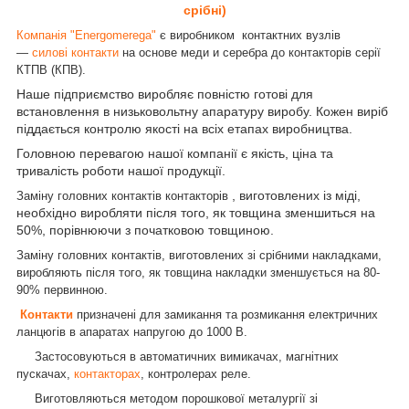
срібні)
Компанія "Energomerega"
є виробником контактних вузлів
—
силові контакти
на основе меди и серебра до контакторів серії
КТПВ (КПВ).
Наше підприємство виробляє повністю готові для
встановлення в низьковольтну апаратуру виробу. Кожен виріб
піддається контролю якості на всіх етапах виробництва.
Головною перевагою нашої компанії є якість, ціна та
тривалість роботи нашої продукції.
, виготовлених із міді,
Заміну головних контактів контакторів
необхідно виробляти після того, як товщина зменшиться на
50%, порівнюючи з початковою товщиною.
Заміну головних контактів, виготовлених зі срібними накладками,
виробляють після того, як товщина накладки зменшується на 80-
90% первинною.
Контакти
призначені для замикання та розмикання електричних
ланцюгів в апаратах напругою до 1000 В.
Застосовуються в автоматичних вимикачах, магнітних
пускачах,
контакторах
, контролерах реле.
Виготовляються методом порошкової металургії зі