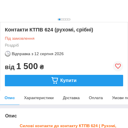
Контакти КТПВ 624 (рухомі, срібні)
Під замовлення
Роздріб
Відправка з
12 серпня 2026
1 500
від
₴
Купити
Опис
Характеристики
Доставка
Оплата
Умови п
Опис
Силові контакти до контакту
КТПВ 624
( Рухомі,