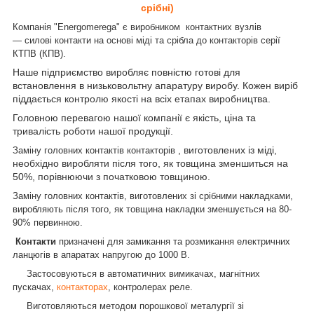
срібні)
Компанія "Energomerega" є виробником контактних вузлів
— силові контакти на основі міді та срібла до контакторів серії
КТПВ (КПВ).
Наше підприємство виробляє повністю готові для
встановлення в низьковольтну апаратуру виробу. Кожен виріб
піддається контролю якості на всіх етапах виробництва.
Головною перевагою нашої компанії є якість, ціна та
тривалість роботи нашої продукції.
, виготовлених із міді,
Заміну головних контактів контакторів
необхідно виробляти після того, як товщина зменшиться на
50%, порівнюючи з початковою товщиною.
Заміну головних контактів, виготовлених зі срібними накладками,
виробляють після того, як товщина накладки зменшується на 80-
90% первинною.
Контакти
призначені для замикання та розмикання електричних
ланцюгів в апаратах напругою до 1000 В.
Застосовуються в автоматичних вимикачах, магнітних
пускачах,
контакторах
, контролерах реле.
Виготовляються методом порошкової металургії зі