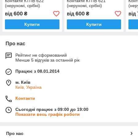
Контакти КТПВ 622
Контакти КТПВ 621
Конт
(нерухомі, срібні)
(нерухомі, срібні)
(нер
600
600
від
₴
від
₴
від
Купити
Купити
Про нас
Рейтинг не сформований
Менше 5 відгуків за останній рік
Працює з 08.01.2014
м. Київ
Київ, Україна
Контакти
Сьогодні працює з 09:00 до 19:00
Показати весь графік роботи
Про нас