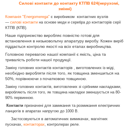
Силові контакти до контакту
КТПВ 624
(нерухомі,
змінні)
Компанія "Energomerega"
є виробником контактних вузлів
—
силові контакти
на основе меди и серебра до контакторів серії
КТПВ (КПВ).
Наше підприємство виробляє повністю готові для
встановлення в низьковольтну апаратуру виробу. Кожен виріб
піддається контролю якості на всіх етапах виробництва.
Головною перевагою нашої компанії є якість, ціна та
тривалість роботи нашої продукції.
, виготовлених із міді,
Заміну головних контактів контакторів
необхідно виробляти після того, як товщина зменшиться на
50%, порівнюючи з початковою товщиною.
Заміну головних контактів, виготовлених зі срібними накладками,
виробляють після того, як товщина накладки зменшується на 80-
90% первинною.
Контакти
призначені для замикання та розмикання електричних
ланцюгів в апаратах напругою до 1000 В.
Застосовуються в автоматичних вимикачах, магнітних
пускачах,
контакторах
, контролерах реле.