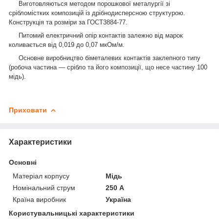
Виготовляються методом порошкової металургії зі
срібломістких композицій із дрібнодисперсною структурою.
Конструкція та розміри за ГОСТ3884-77.
Питомий електричний опір контактів залежно від марок
коливається від 0,019 до 0,07 мкОм/м.
Основне виробництво біметалевих контактів заклепного типу
(робоча частина — срібло та його композиції, що несе частину 100
мідь).
Приховати
Характеристики
Основні
Матеріал корпусу
Мідь
Номінальний струм
250 А
Країна виробник
Україна
Користувальницькі характеристики