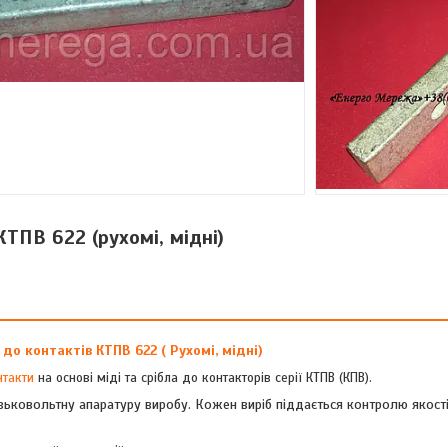
ТПВ 622 (рухомі, мідні)
 до контактів
КТПВ 622
( Рухомі, мідні)
нтакти
на
основі міді та срібла
до контакторів серії КТПВ (КПВ).
ьковольтну апаратуру виробу. Кожен виріб піддається контролю якості 