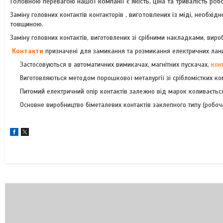
Головною перевагою нашої компанії є якість, ціна та тривалість роб
Заміну головних контактів контакторів
, виготовлених із міді, необхі
товщиною.
Заміну головних контактів, виготовлених зі срібними накладками, ви
Контакти
призначені для замикання та розмикання електричних ланц
Застосовуються в автоматичних вимикачах, магнітних пускачах,
кон
Виготовляються методом порошкової металургії зі срібломістких комп
Питомий електричний опір контактів залежно від марок коливається
Основне виробництво біметалевих контактів заклепного типу (робоча ч