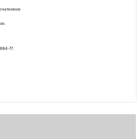
 початковою
Контакти КТПВ 622
ою.
(рухомі, мідні)
884-77.
Під замовлення
162 ₴
КУПИТИ