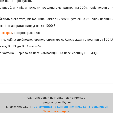
оти нашої продукції.
дно виробляти після того, як товщина зменшиться на 50%, порівнюючи з
робляють після того, як товщина накладки зменшується на 80-90% первинн
югів в апаратах напругою до 1000 В.
такторах
, контролерах реле.
озицій із дрібнодисперсною структурою. Конструкція та розміри за ГОСТ3
 від 0,019 до 0,07 мкОм/м.
астина — срібло та його композиції, що несе частину 100 мідь).
Сайт створений на маркетплейсі
Prom.ua
Продавець на Bigl.ua
"Енерго Мережа" |
Поскаржитися на контент
|
Політика конфіденційності
Select Language
▼